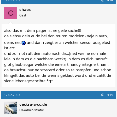
17.02.2003
#14
chaos
C
Gast
also das mit dem pager ist ne geile sache!!!
da siehsu dein audo bei den teuren modelen (naja n auto,
deins ned
und dann zeigt er an welcher sensor ausgelöst
ist etc..
und zur not ruft dein auto nach dir...(ned wie ne normale
lala in dem es die nachbarn weckt) in dem es dich "anruft"..
gibt glaub sogar welche die eine art handy integriert ham,
da brauchsu nur ne xtracard oder so reinstopfen und schon
klingelt das auto bei dir wenns geklaut wurd und erzählt dir
siene lebensgeschcihte *g*
17.02.2003
#15
vectra-a-cc.de
EX-Administrator