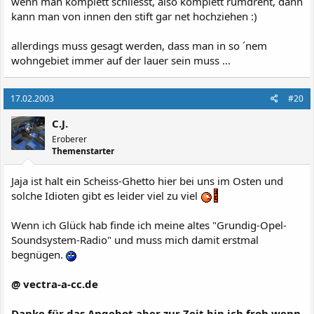
wenn man komplett schliesst, also komplett rumdreht, dann
kann man von innen den stift gar net hochziehen :)
allerdings muss gesagt werden, dass man in so ´nem
wohngebiet immer auf der lauer sein muss ...
17.02.2003
#20
C.J.
Eroberer
Themenstarter
Jaja ist halt ein Scheiss-Ghetto hier bei uns im Osten und
solche Idioten gibt es leider viel zu viel
Wenn ich Glück hab finde ich meine altes "Grundig-Opel-
Soundsystem-Radio" und muss mich damit erstmal
begnügen.
@ vectra-a-cc.de
Danke für das Angebot aber zur Zeit bin ich froh wenn