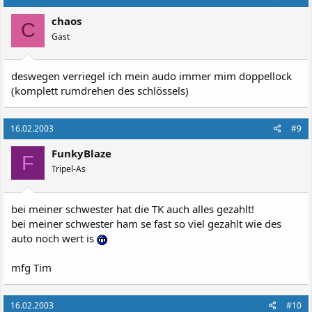
chaos
C
Gast
deswegen verriegel ich mein audo immer mim doppellock
(komplett rumdrehen des schlössels)
16.02.2003
#9
FunkyBlaze
F
Tripel-As
bei meiner schwester hat die TK auch alles gezahlt!
bei meiner schwester ham se fast so viel gezahlt wie des
auto noch wert is
mfg Tim
16.02.2003
#10