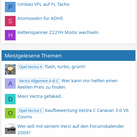
Umbau VFL auf FL Tacho
P
Atomoxetin für ADHS
S
Kettenspanner Z22YH Motor wechseln
H
Meistgelesene Themen
flash, turbo, grün!!!
Opel Vectra A
Wer kann mir helfen einen
Vectra Allgemein A-B-C
A
Reellen Preis zu finden
Mein Vectra gefaked..
D
Kaufbewertung Vectra C Caravan 3.0 V6
Opel Vectra C
O
Cosmo
Wer will mit seinem Vecci auf den Forumskalender
2009?