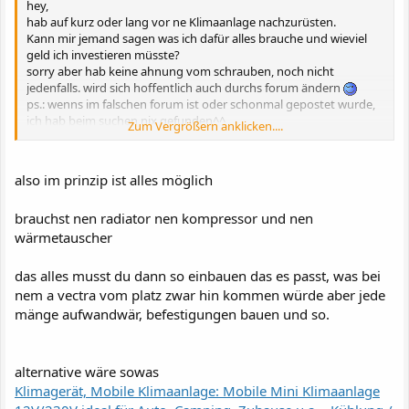
hey,
hab auf kurz oder lang vor ne Klimaanlage nachzurüsten.
Kann mir jemand sagen was ich dafür alles brauche und wieviel
geld ich investieren müsste?
sorry aber hab keine ahnung vom schrauben, noch nicht
jedenfalls. wird sich hoffentlich auch durchs forum ändern
ps.: wenns im falschen forum ist oder schonmal gepostet wurde,
ich hab beim suchen nix gefunden^^
Zum Vergrößern anklicken....
MfG
also im prinzip ist alles möglich
brauchst nen radiator nen kompressor und nen
wärmetauscher
das alles musst du dann so einbauen das es passt, was bei
nem a vectra vom platz zwar hin kommen würde aber jede
mänge aufwandwär, befestigungen bauen und so.
alternative wäre sowas
Klimagerät, Mobile Klimaanlage: Mobile Mini Klimaanlage