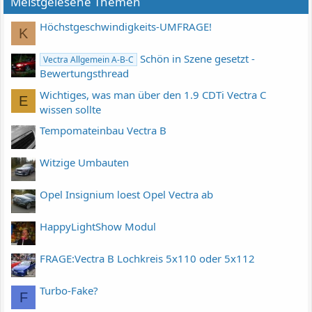
Meistgelesene Themen
Höchstgeschwindigkeits-UMFRAGE!
K
Schön in Szene gesetzt -
Vectra Allgemein A-B-C
Bewertungsthread
Wichtiges, was man über den 1.9 CDTi Vectra C
E
wissen sollte
Tempomateinbau Vectra B
Witzige Umbauten
Opel Insignium loest Opel Vectra ab
HappyLightShow Modul
FRAGE:Vectra B Lochkreis 5x110 oder 5x112
Turbo-Fake?
F