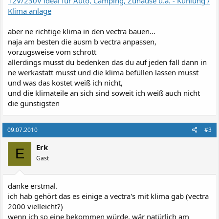
12V/230V ideal für Auto, Camping, Zuhause u.a. - Kühlung /
Klima anlage
aber ne richtige klima in den vectra bauen...
naja am besten die ausm b vectra anpassen,
vorzugsweise vom schrott
allerdings musst du bedenken das du auf jeden fall dann in
ne werkastatt musst und die klima befüllen lassen musst
und was das kostet weiß ich nicht,
und die klimateile an sich sind soweit ich weiß auch nicht
die günstigsten
09.07.2010
#3
Erk
E
Gast
danke erstmal.
ich hab gehört das es einige a vectra's mit klima gab (vectra
2000 vielleicht?)
wenn ich so eine bekommen würde, wär natürlich am