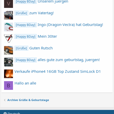
Unserem juergen
[Happy BDay]
V
zum Vatertag!
[Grüße]
Ingo (Dragon-Vectra) hat Geburtstag!
[Happy BDay]
Mein 30ter
[Happy BDay]
Guten Rutsch
[Grüße]
alles gute zum geburtstag, juergen!
[Happy BDay]
Verkaufe iPhone4 16GB Top Zustand SimLock D1
Hallo an alle
B
Archive Grüße & Geburtstage
Deutsch