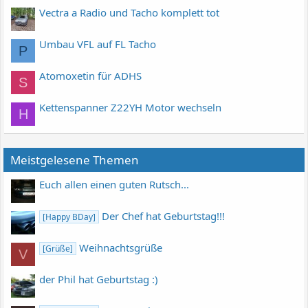
Vectra a Radio und Tacho komplett tot
Umbau VFL auf FL Tacho
P
Atomoxetin für ADHS
S
Kettenspanner Z22YH Motor wechseln
H
Meistgelesene Themen
Euch allen einen guten Rutsch...
Der Chef hat Geburtstag!!!
[Happy BDay]
Weihnachtsgrüße
[Grüße]
V
der Phil hat Geburtstag :)