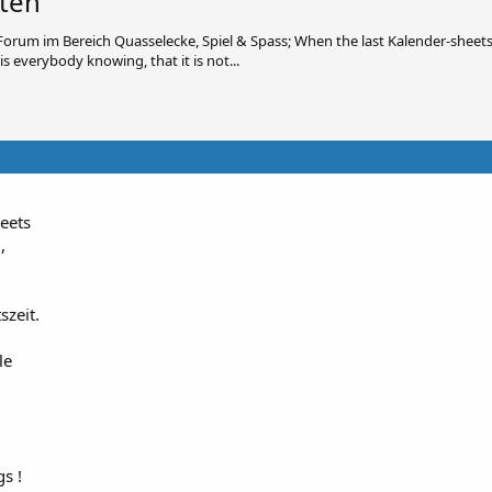
ten
orum im Bereich Quasselecke, Spiel & Spass; When the last Kalender-sheets
 everybody knowing, that it is not...
reets
,
zeit.
le
s !