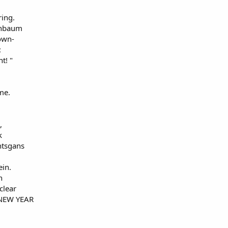
ring.
enbaum
own-
:
t! "
me.
,
k
htsgans
ein.
n
clear
NEW YEAR