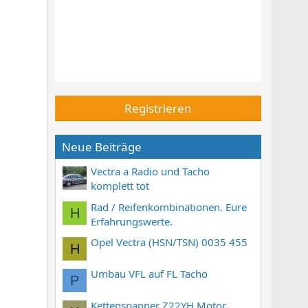
Registrieren
Neue Beiträge
Vectra a Radio und Tacho
komplett tot
Rad / Reifenkombinationen. Eure
H
Erfahrungswerte.
Opel Vectra (HSN/TSN) 0035 455
H
Umbau VFL auf FL Tacho
P
Kettenspanner Z22YH Motor