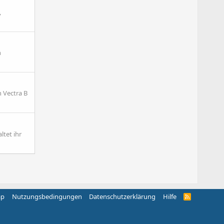
,
n
 Vectra B
ltet ihr
ap
Nutzungsbedingungen
Datenschutzerklärung
Hilfe
R
S
S