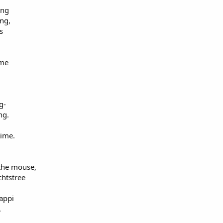
ing
ng,
s
ime
g-
ng.
time.
 the mouse,
chtstree
happi
.