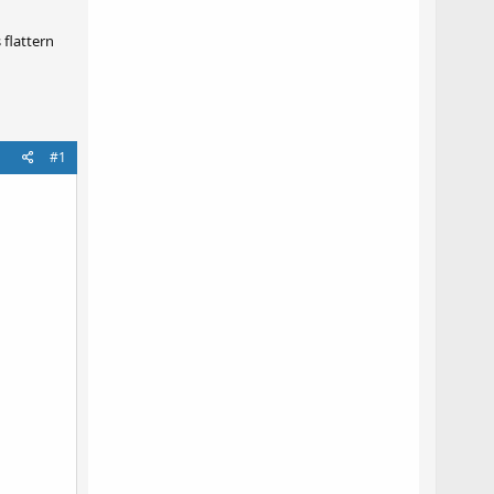
 flattern
#1