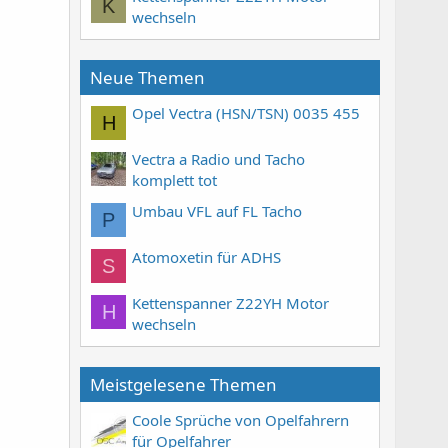
K
wechseln
Neue Themen
Opel Vectra (HSN/TSN) 0035 455
H
Vectra a Radio und Tacho
komplett tot
Umbau VFL auf FL Tacho
P
Atomoxetin für ADHS
S
Kettenspanner Z22YH Motor
H
wechseln
Meistgelesene Themen
Coole Sprüche von Opelfahrern
für Opelfahrer