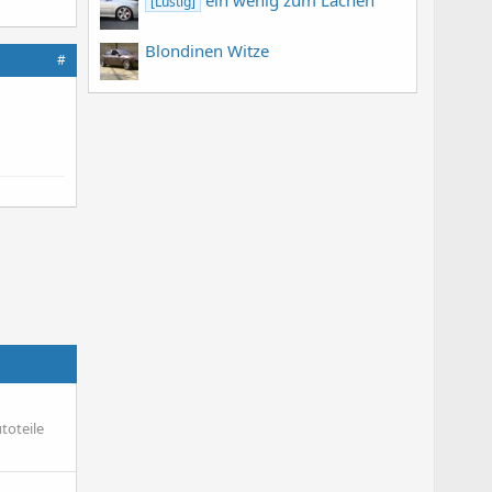
[Lustig]
Blondinen Witze
#
toteile