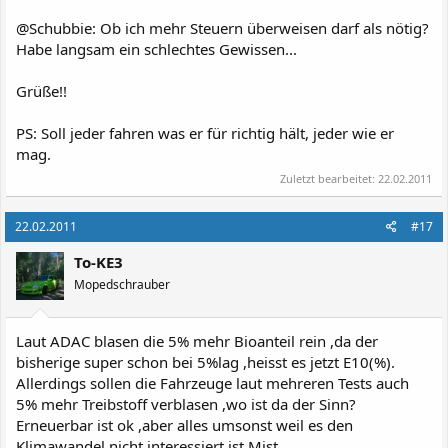
@Schubbie: Ob ich mehr Steuern überweisen darf als nötig?
Habe langsam ein schlechtes Gewissen...
Grüße!!
PS: Soll jeder fahren was er für richtig hält, jeder wie er
mag.
Zuletzt bearbeitet:
22.02.2011
22.02.2011
#17
To-KE3
Mopedschrauber
Laut ADAC blasen die 5% mehr Bioanteil rein ,da der
bisherige super schon bei 5%lag ,heisst es jetzt E10(%).
Allerdings sollen die Fahrzeuge laut mehreren Tests auch
5% mehr Treibstoff verblasen ,wo ist da der Sinn?
Erneuerbar ist ok ,aber alles umsonst weil es den
Klimawandel nicht interessiert ist Mist.