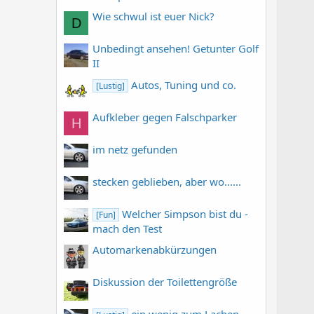
Wie schwul ist euer Nick?
D
Unbedingt ansehen! Getunter Golf
II
Autos, Tuning und co.
[Lustig]
Aufkleber gegen Falschparker
H
im netz gefunden
stecken geblieben, aber wo......
Welcher Simpson bist du -
[Fun]
mach den Test
Automarkenabkürzungen
Diskussion der Toilettengröße
ein wenig zum Lachen