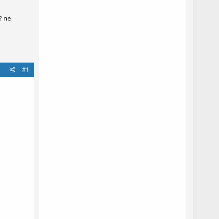
? ne
#1