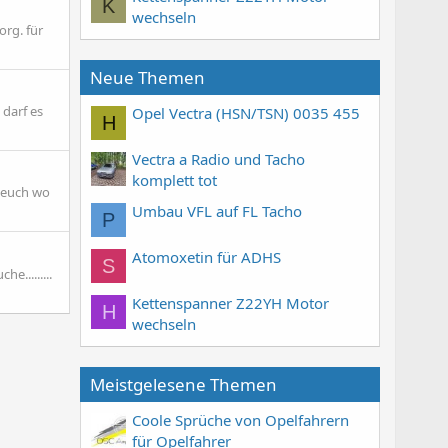
K
wechseln
org. für
Neue Themen
 darf es
Opel Vectra (HSN/TSN) 0035 455
H
Vectra a Radio und Tacho
komplett tot
n euch wo
Umbau VFL auf FL Tacho
P
Atomoxetin für ADHS
S
.........
Kettenspanner Z22YH Motor
H
wechseln
Meistgelesene Themen
Coole Sprüche von Opelfahrern
für Opelfahrer