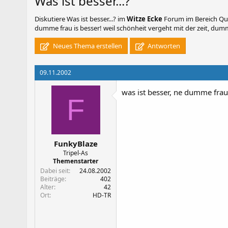
Was ist besser...?
Diskutiere
Was ist besser...?
im
Witze Ecke
Forum im Bereich Quas
dumme frau is besser! weil schönheit vergeht mit der zeit, dumm
Neues Thema erstellen
Antworten
09.11.2002
was ist besser, ne dumme frau
F
FunkyBlaze
Tripel-As
Themenstarter
Dabei seit
24.08.2002
Beiträge
402
Alter
42
Ort
HD-TR