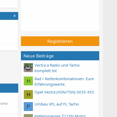
#
Registrieren
Neue Beiträge
Vectra a Radio und Tacho
komplett tot
Rad / Reifenkombinationen. Eure
H
Erfahrungswerte.
Opel Vectra (HSN/TSN) 0035 455
H
bisher
Umbau VFL auf FL Tacho
P
Kettenspanner Z22YH Motor