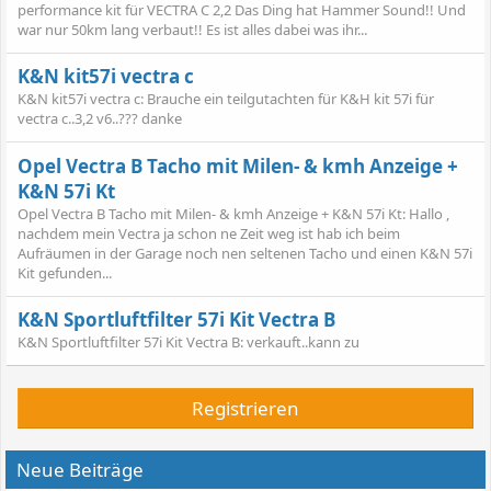
performance kit für VECTRA C 2,2 Das Ding hat Hammer Sound!! Und
war nur 50km lang verbaut!! Es ist alles dabei was ihr...
K&N kit57i vectra c
K&N kit57i vectra c: Brauche ein teilgutachten für K&H kit 57i für
vectra c..3,2 v6..??? danke
Opel Vectra B Tacho mit Milen- & kmh Anzeige +
K&N 57i Kt
Opel Vectra B Tacho mit Milen- & kmh Anzeige + K&N 57i Kt: Hallo ,
nachdem mein Vectra ja schon ne Zeit weg ist hab ich beim
Aufräumen in der Garage noch nen seltenen Tacho und einen K&N 57i
Kit gefunden...
K&N Sportluftfilter 57i Kit Vectra B
K&N Sportluftfilter 57i Kit Vectra B: verkauft..kann zu
Registrieren
Neue Beiträge