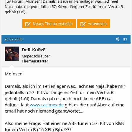
Tüv Forum; Moinsen! Damals, als ich im Ferienlager war... achnee!
Naja, habe mir jedenfalls n 57i Kit vor längerer Zeit für mein Vectra B
geholt (1.6l)...
Neues Thema erstellen
Antworten
25.02.2003
#1
DeR-KuRzE
Mopedschrauber
Themenstarter
Moinsen!
Damals, als ich im Ferienlager war... achnee! Naja, habe mir
jedenfalls n 57i Kit vor längerer Zeit für mein Vectra B
geholt (1.6l) Damals gab es auch noch keine ABE o.ä.
dafür.... laut
www.racimex.de
gibt es die nun! Aber auf eine
email hat noch niemand geantwortet...
Also meine Frage: Hat einer ne ABE für ein 57i Kit von K&N
für ein Vectra B (16 XEL) Bjh. 97?