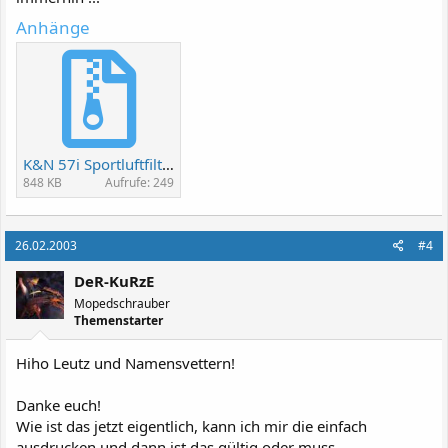
Anhänge
K&N 57i Sportluftfilter.zip
848 KB
Aufrufe: 249
26.02.2003
#4
DeR-KuRzE
Mopedschrauber
Themenstarter
Hiho Leutz und Namensvettern!
Danke euch!
Wie ist das jetzt eigentlich, kann ich mir die einfach
ausdrucken und dann ist das gültig oder muss