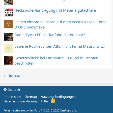
Heckspoiler-Eintragung mit Materialgutachten?
Felgen eintragen lassen auf dem Vectra B Opel Corsa
V
D OPC Snowflake
Angel-Eyes-LED als Tagfahrlicht nutzbar?
Lasierte Rückleuchten ABE, nicht Firma Mauschwitz!
V
Gesetzeslücke bei Umbauten - Polizei in Rechten
beschnitten
TÜV Ecke
Deutsch
Impressum
Sitemap
Nutzungsbedingungen
Datenschutzerklärung
Hilfe
R
S
S
®
Forum software by XenForo
© 2010-2020 XenForo Ltd.