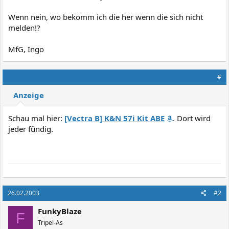
Wenn nein, wo bekomm ich die her wenn die sich nicht
melden!?
MfG, Ingo
#
Anzeige
Schau mal hier:
[Vectra B] K&N 57i Kit ABE
. Dort wird
jeder fündig.
26.02.2003
#2
FunkyBlaze
F
Tripel-As