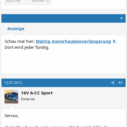
802,8 KB
Aufrufe: 12
#
Anzeige
Schau mal hier:
Mattig motorhaubenverlängerung
.
Dort wird jeder fündig.
12.07.2012
#2
16V A-CC Sport
Foren As
Servus,