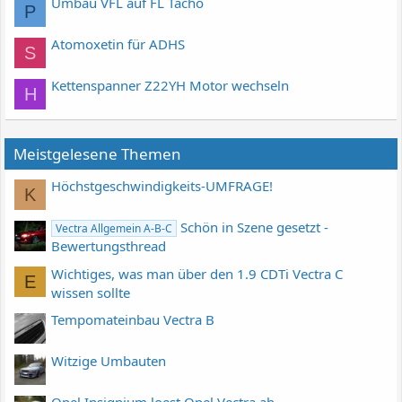
Umbau VFL auf FL Tacho
P
Atomoxetin für ADHS
S
Kettenspanner Z22YH Motor wechseln
H
Meistgelesene Themen
Höchstgeschwindigkeits-UMFRAGE!
K
Schön in Szene gesetzt -
Vectra Allgemein A-B-C
Bewertungsthread
Wichtiges, was man über den 1.9 CDTi Vectra C
E
wissen sollte
Tempomateinbau Vectra B
Witzige Umbauten