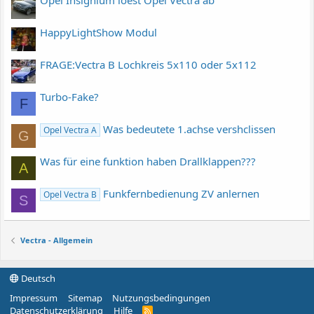
Opel Insignium loest Opel Vectra ab
HappyLightShow Modul
FRAGE:Vectra B Lochkreis 5x110 oder 5x112
Turbo-Fake?
F
Was bedeutete 1.achse vershclissen
Opel Vectra A
G
Was für eine funktion haben Drallklappen???
A
Funkfernbedienung ZV anlernen
Opel Vectra B
S
Vectra - Allgemein
Deutsch
Impressum
Sitemap
Nutzungsbedingungen
Datenschutzerklärung
Hilfe
R