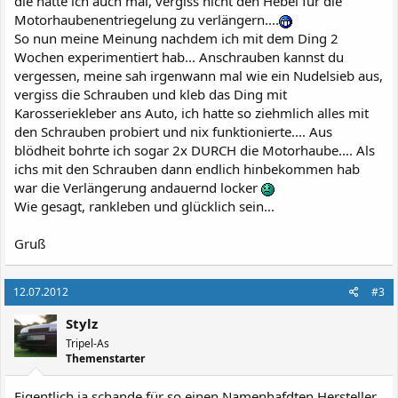
die hatte ich auch mal, vergiss nicht den Hebel für die
Motorhaubenentriegelung zu verlängern....
So nun meine Meinung nachdem ich mit dem Ding 2
Wochen experimentiert hab... Anschrauben kannst du
vergessen, meine sah irgenwann mal wie ein Nudelsieb aus,
vergiss die Schrauben und kleb das Ding mit
Karosseriekleber ans Auto, ich hatte so ziehmlich alles mit
den Schrauben probiert und nix funktionierte.... Aus
blödheit bohrte ich sogar 2x DURCH die Motorhaube.... Als
ichs mit den Schrauben dann endlich hinbekommen hab
war die Verlängerung andauernd locker
Wie gesagt, rankleben und glücklich sein...
Gruß
12.07.2012
#3
Stylz
Tripel-As
Themenstarter
Eigentlich ja schande für so einen Namenhafdten Hersteller