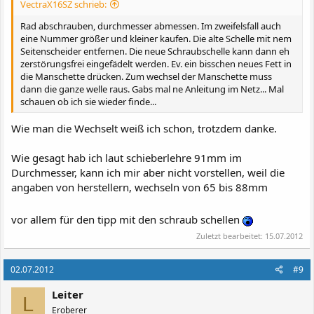
VectraX16SZ schrieb:
Rad abschrauben, durchmesser abmessen. Im zweifelsfall auch
eine Nummer größer und kleiner kaufen. Die alte Schelle mit nem
Seitenscheider entfernen. Die neue Schraubschelle kann dann eh
zerstörungsfrei eingefädelt werden. Ev. ein bisschen neues Fett in
die Manschette drücken. Zum wechsel der Manschette muss
dann die ganze welle raus. Gabs mal ne Anleitung im Netz... Mal
schauen ob ich sie wieder finde...
Wie man die Wechselt weiß ich schon, trotzdem danke.
Wie gesagt hab ich laut schieberlehre 91mm im
Durchmesser, kann ich mir aber nicht vorstellen, weil die
angaben von herstellern, wechseln von 65 bis 88mm
vor allem für den tipp mit den schraub schellen
Zuletzt bearbeitet:
15.07.2012
02.07.2012
#9
Leiter
L
Eroberer