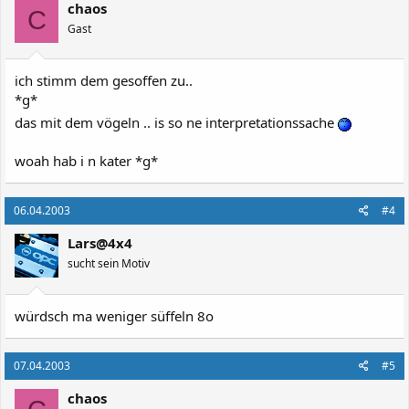
chaos
C
Gast
ich stimm dem gesoffen zu..
*g*
das mit dem vögeln .. is so ne interpretationssache
woah hab i n kater *g*
06.04.2003
#4
Lars@4x4
sucht sein Motiv
würdsch ma weniger süffeln 8o
07.04.2003
#5
chaos