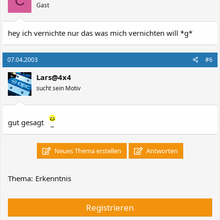
C
Gast
hey ich vernichte nur das was mich vernichten will *g*
07.04.2003
#6
Lars@4x4
sucht sein Motiv
gut gesagt
Neues Thema erstellen
Antworten
Thema:
Erkenntnis
Registrieren