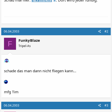
Schau mal hier:
Erkenntnis
. Dort wird jeder fündig.
06.04.2003
#2
FunkyBlaze
F
Tripel-As
schade das man dann nicht fliegen kann...
mfg Tim
06.04.2003
#3