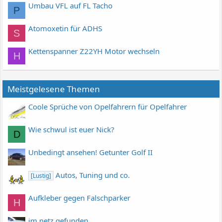
Umbau VFL auf FL Tacho
P
Atomoxetin für ADHS
S
Kettenspanner Z22YH Motor wechseln
H
Meistgelesene Themen
Coole Sprüche von Opelfahrern für Opelfahrer
Wie schwul ist euer Nick?
D
Unbedingt ansehen! Getunter Golf II
Autos, Tuning und co.
[Lustig]
Aufkleber gegen Falschparker
H
im netz gefunden