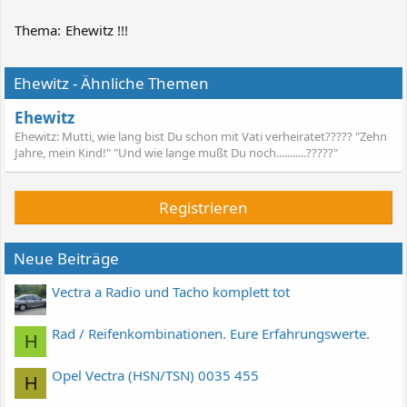
Thema:
Ehewitz !!!
Ehewitz - Ähnliche Themen
Ehewitz
Ehewitz: Mutti, wie lang bist Du schon mit Vati verheiratet????? "Zehn
Jahre, mein Kind!" "Und wie lange mußt Du noch...........?????"
Registrieren
Neue Beiträge
Vectra a Radio und Tacho komplett tot
Rad / Reifenkombinationen. Eure Erfahrungswerte.
H
Opel Vectra (HSN/TSN) 0035 455
H