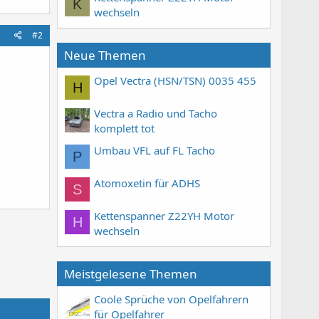
K
wechseln
#2
Neue Themen
Opel Vectra (HSN/TSN) 0035 455
H
Vectra a Radio und Tacho
komplett tot
Umbau VFL auf FL Tacho
P
Atomoxetin für ADHS
S
Kettenspanner Z22YH Motor
H
wechseln
Meistgelesene Themen
Coole Sprüche von Opelfahrern
für Opelfahrer