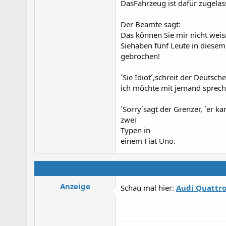
DasFahrzeug ist dafür zugelas
Der Beamte sagt:
Das können Sie mir nicht weis
Siehaben fünf Leute in diesem
gebrochen!
´Sie Idiot´,schreit der Deutsch
ich möchte mit jemand sprechen
´Sorry´sagt der Grenzer, ´er k
zwei
Typen in
einem Fiat Uno.
Anzeige
Schau mal hier:
Audi Quattro