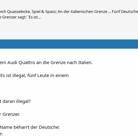
ch Quasselecke, Spiel & Spass; An der italienischen Grenze ... Fünf Deuts
Grenzer sagt: ´Es ist...
m Audi Quattro an die Grenze nach Italien.
Es ist illegal, fünf Leute in einem
 daran illegal?
r Grenzer.
 Name beharrt der Deutsche:
e: