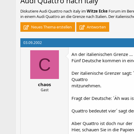
Audi Quattro nach italy
Diskutiere
Audi Quattro nach italy
im
Witze Ecke
Forum im Berei
in einem Audi Quattro an die Grenze nach Italien. Der italienische 
Neues Thema erstellen
Antworten
03.09.2002
An der italienischen Grenze ...
C
Fünf Deutsche kommen in eine
Der italienische Grenzer sagt: ´
Quattro
chaos
mitzunehmen.
Gast
Fragt der Deutsche: ´Äh was ist
Quattro bedeutet vier´ sagt de
Aber Quattro ist doch nur der
Hier, schauen Sie in die Papier