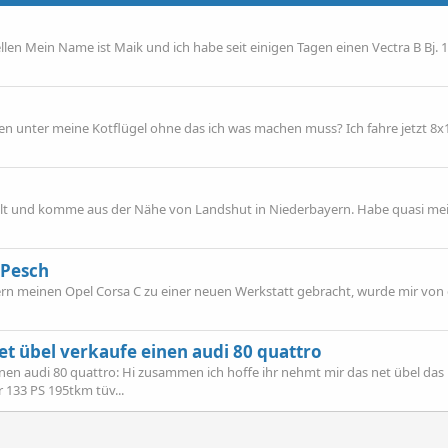
en Mein Name ist Maik und ich habe seit einigen Tagen einen Vectra B Bj. 19
n unter meine Kotflügel ohne das ich was machen muss? Ich fahre jetzt 8x
re alt und komme aus der Nähe von Landshut in Niederbayern. Habe quasi m
-Pesch
ern meinen Opel Corsa C zu einer neuen Werkstatt gebracht, wurde mir von 
et übel verkaufe einen audi 80 quattro
inen audi 80 quattro: Hi zusammen ich hoffe ihr nehmt mir das net übel das 
r 133 PS 195tkm tüv...