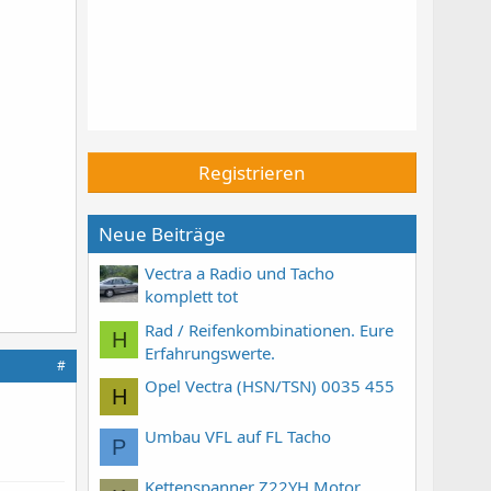
Registrieren
Neue Beiträge
Vectra a Radio und Tacho
komplett tot
Rad / Reifenkombinationen. Eure
H
Erfahrungswerte.
#
Opel Vectra (HSN/TSN) 0035 455
H
Umbau VFL auf FL Tacho
P
Kettenspanner Z22YH Motor