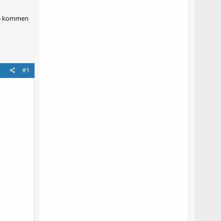
che kommen
#1