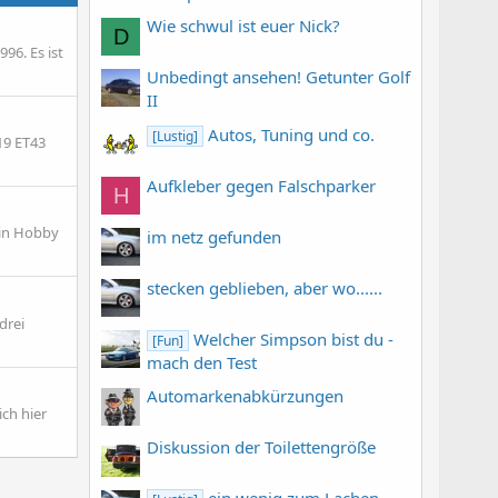
Wie schwul ist euer Nick?
D
96. Es ist
Unbedingt ansehen! Getunter Golf
II
Autos, Tuning und co.
[Lustig]
19 ET43
Aufkleber gegen Falschparker
H
ein Hobby
im netz gefunden
stecken geblieben, aber wo......
drei
Welcher Simpson bist du -
[Fun]
mach den Test
Automarkenabkürzungen
ich hier
Diskussion der Toilettengröße
ein wenig zum Lachen