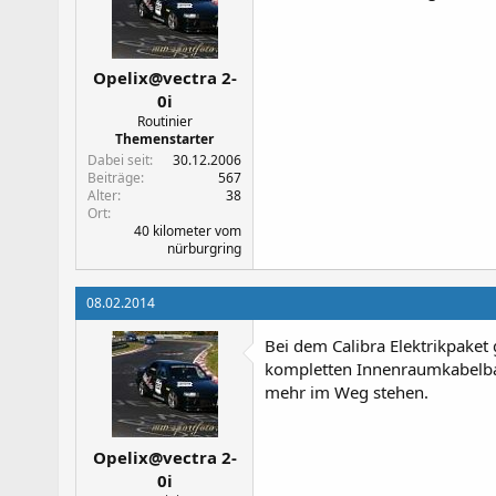
Opelix@vectra 2-
0i
Routinier
Themenstarter
Dabei seit
30.12.2006
Beiträge
567
Alter
38
Ort
40 kilometer vom
nürburgring
08.02.2014
Bei dem Calibra Elektrikpaket
kompletten Innenraumkabelbau
mehr im Weg stehen.
Opelix@vectra 2-
0i