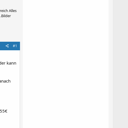
eich Alles
.Bilder
#1
lder kann
danach
 55€