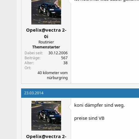
Opelix@vectra 2-
0i
Routinier
Themenstarter
Dabei seit
30.12.2006
Beiträge
567
Alter
38
Ort
40 kilometer vom
nürburgring
23.03.2014
koni dämpfer sind weg.
preise sind VB
Opelix@vectra 2-