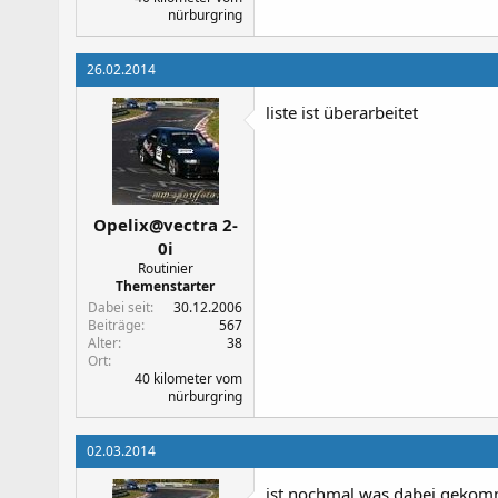
nürburgring
26.02.2014
liste ist überarbeitet
Opelix@vectra 2-
0i
Routinier
Themenstarter
Dabei seit
30.12.2006
Beiträge
567
Alter
38
Ort
40 kilometer vom
nürburgring
02.03.2014
ist nochmal was dabei geko