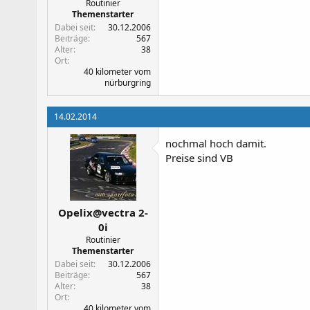
Routinier
Themenstarter
Dabei seit
30.12.2006
Beiträge
567
Alter
38
Ort
40 kilometer vom
nürburgring
14.02.2014
nochmal hoch damit.
Preise sind VB
Opelix@vectra 2-
0i
Routinier
Themenstarter
Dabei seit
30.12.2006
Beiträge
567
Alter
38
Ort
40 kilometer vom