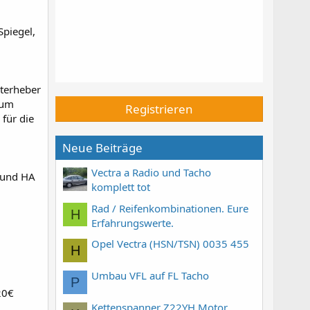
Spiegel,
sterheber
aum
Registrieren
 für die
Neue Beiträge
Vectra a Radio und Tacho
 und HA
komplett tot
Rad / Reifenkombinationen. Eure
H
Erfahrungswerte.
Opel Vectra (HSN/TSN) 0035 455
H
Umbau VFL auf FL Tacho
P
20€
Kettenspanner Z22YH Motor