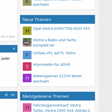
K
wechseln
Neue Themen
Opel Vectra (HSN/TSN) 0035 455
H
:
03.11.2014
Vectra a Radio und Tacho
komplett tot
#
Umbau VFL auf FL Tacho
P
d jeder
Atomoxetin für ADHS
S
Kettenspanner Z22YH Motor
H
wechseln
#2
Meistgelesene Themen
Fahrzeugausverkauf: Vectra
H
Turbo, Vectra 2000 4x4, Astrag G