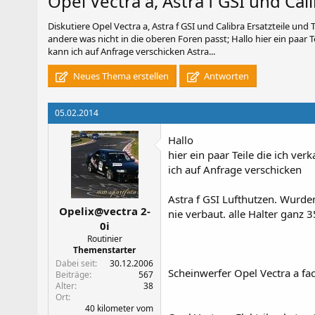
Opel Vectra a, Astra f GSI und Cal
Diskutiere
Opel Vectra a, Astra f GSI und Calibra Ersatzteile und
andere was nicht in die oberen Foren passt; Hallo hier ein paar T
kann ich auf Anfrage verschicken Astra...
Neues Thema erstellen
Antworten
05.02.2014
Hallo
hier ein paar Teile die ich ve
ich auf Anfrage verschicken
Astra f GSI Lufthutzen. Wurde
Opelix@vectra 2-
nie verbaut. alle Halter ganz 
0i
Routinier
Themenstarter
Dabei seit
30.12.2006
Scheinwerfer Opel Vectra a fa
Beiträge
567
Alter
38
Ort
40 kilometer vom