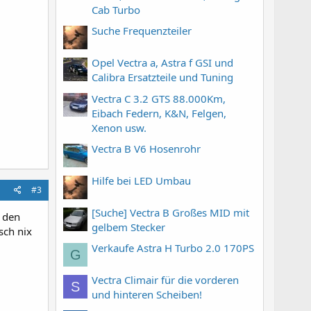
Cab Turbo
Suche Frequenzteiler
Opel Vectra a, Astra f GSI und
Calibra Ersatzteile und Tuning
Vectra C 3.2 GTS 88.000Km,
Eibach Federn, K&N, Felgen,
Xenon usw.
Vectra B V6 Hosenrohr
Hilfe bei LED Umbau
#3
[Suche] Vectra B Großes MID mit
d den
gelbem Stecker
sch nix
Verkaufe Astra H Turbo 2.0 170PS
G
Vectra Climair für die vorderen
S
und hinteren Scheiben!