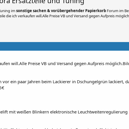
ibra Ersatzteile und Tuning
 Tuning
im
sonstige sachen & vorübergehender Papierkorb
Forum im Ber
eile die ich verkaufen will.Alle Preise VB und Versand gegen Aufpreis möglich
rkaufen will.Alle Preise VB und Versand gegen Aufpreis möglich.Bi
n vor ein paar Jahren beim Lackierer in Dschungelgrün lackiert, 
35€
celift mit weißen Blinkern elektronische Leuchtweitenregulierung