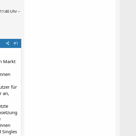
1:40 Uhr --
#1
n Markt
önnen
utzer für
r an,
tzte
nsetzung
e
önnen
 Singles