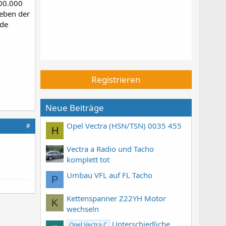
500.000
eben der
nde
Registrieren
Neue Beiträge
Opel Vectra (HSN/TSN) 0035 455
#
H
Vectra a Radio und Tacho
komplett tot
Umbau VFL auf FL Tacho
P
Kettenspanner Z22YH Motor
K
wechseln
Unterschiedliche
Opel Vectra C