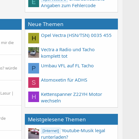
E
Angaben zum Fehlercode
Neue Themen
Opel Vectra (HSN/TSN) 0035 455
H
 mir die
Vectra a Radio und Tacho
komplett tot
Umbau VFL auf FL Tacho
P
was? würde
Atomoxetin für ADHS
S
 Lasur |
Kettenspanner Z22YH Motor
H
wechseln
rde
Meistgelesene Themen
Youtube-Musik legal
[Internet]
runterladen?