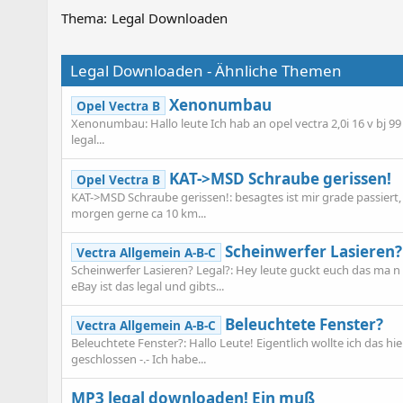
Thema:
Legal Downloaden
Legal Downloaden - Ähnliche Themen
Xenonumbau
Opel Vectra B
Xenonumbau: Hallo leute Ich hab an opel vectra 2,0i 16 v bj 
legal...
KAT->MSD Schraube gerissen!
Opel Vectra B
KAT->MSD Schraube gerissen!: besagtes ist mir grade passiert, 
morgen gerne ca 10 km...
Scheinwerfer Lasieren?
Vectra Allgemein A-B-C
Scheinwerfer Lasieren? Legal?: Hey leute guckt euch das ma n
eBay ist das legal und gibts...
Beleuchtete Fenster?
Vectra Allgemein A-B-C
Beleuchtete Fenster?: Hallo Leute! Eigentlich wollte ich das
geschlossen -.- Ich habe...
MP3 legal downloaden! Ein muß