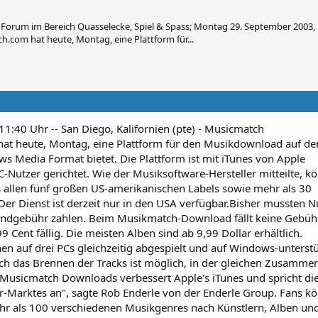
Forum im Bereich Quasselecke, Spiel & Spass; Montag 29. September 2003, 1
h.com hat heute, Montag, eine Plattform für...
:40 Uhr -- San Diego, Kalifornien (pte) - Musicmatch
at heute, Montag, eine Plattform für den Musikdownload auf de
s Media Format bietet. Die Plattform ist mit iTunes von Apple
C-Nutzer gerichtet. Wie der Musiksoftware-Hersteller mitteilte, k
 allen fünf großen US-amerikanischen Labels sowie mehr als 30
Der Dienst ist derzeit nur in den USA verfügbar.Bisher mussten N
undgebühr zahlen. Beim Musikmatch-Download fällt keine Gebüh
Cent fällig. Die meisten Alben sind ab 9,99 Dollar erhältlich.
n auf drei PCs gleichzeitig abgespielt und auf Windows-unterstü
ch das Brennen der Tracks ist möglich, in der gleichen Zusamme
"Musicmatch Downloads verbessert Apple's iTunes und spricht di
r-Marktes an", sagte Rob Enderle von der Enderle Group. Fans k
hr als 100 verschiedenen Musikgenres nach Künstlern, Alben und