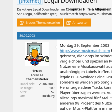
Legal Downloaden
[Internet]
Diskutiere
Legal Downloaden
im
Computer Hilfe & Allgemein
San Diego, Kalifornien (pte) - Musicmatch http://www.musicmatc
Neues Thema erstellen
Antworten
30.09.2003
Montag 29. September 2003, 11
http://www.musicmatch.com
h
gebracht, die Songs im Window
vergleichbar und speziell an P
Nutzer eine Musikauswahl aus
trust
unabhängigen Labels treffen. 
Foren As
legale PC-Downloads eine Gr
Themenstarter
sondern es werden pro Song 99 
Dabei seit
23.06.2003
Heruntergeladene Tracks könne
Beiträge
109
Alter
52
Player übertragen werden. Au
Ort
Duisburg
allerdings maximal fünf Mal. 
anderen 98 Prozent des Nutze
auf der Musik-Plattform in me