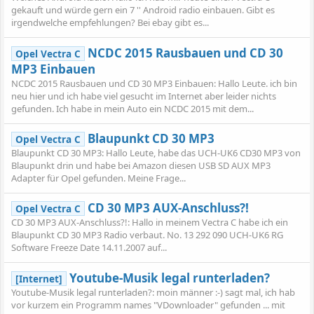
gekauft und würde gern ein 7 '' Android radio einbauen. Gibt es
irgendwelche empfehlungen? Bei ebay gibt es...
NCDC 2015 Rausbauen und CD 30
Opel Vectra C
MP3 Einbauen
NCDC 2015 Rausbauen und CD 30 MP3 Einbauen: Hallo Leute. ich bin
neu hier und ich habe viel gesucht im Internet aber leider nichts
gefunden. Ich habe in mein Auto ein NCDC 2015 mit dem...
Blaupunkt CD 30 MP3
Opel Vectra C
Blaupunkt CD 30 MP3: Hallo Leute, habe das UCH-UK6 CD30 MP3 von
Blaupunkt drin und habe bei Amazon diesen USB SD AUX MP3
Adapter für Opel gefunden. Meine Frage...
CD 30 MP3 AUX-Anschluss?!
Opel Vectra C
CD 30 MP3 AUX-Anschluss?!: Hallo in meinem Vectra C habe ich ein
Blaupunkt CD 30 MP3 Radio verbaut. No. 13 292 090 UCH-UK6 RG
Software Freeze Date 14.11.2007 auf...
Youtube-Musik legal runterladen?
[Internet]
Youtube-Musik legal runterladen?: moin männer :-) sagt mal, ich hab
vor kurzem ein Programm names "VDownloader" gefunden ... mit