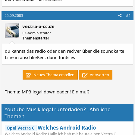
25.09.2003
#4
vectra-a-cc.de
EX-Administrator
Themenstarter
du kannst das radio oder den reciver über die soundkarte
Line in anschließen. dann funts es
Neues Thema erstellen
Antworten
Thema:
MP3 legal downloaden! Ein muß
Youtube-Musik legal runterladen? - Ähnliche
Themen
Welches Android Radio
Opel Vectra C
Welches Android Radio: Hallo ich hab mir heute einen Vectra C