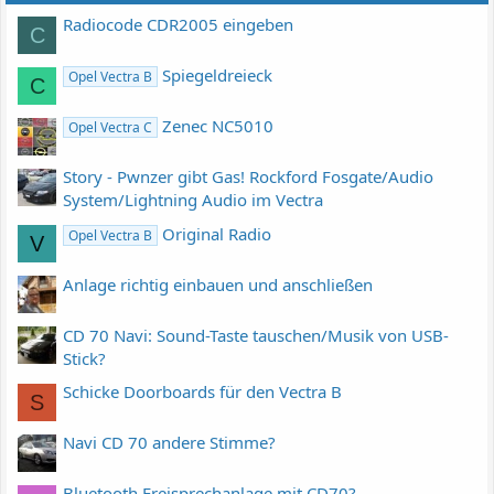
Radiocode CDR2005 eingeben
C
Spiegeldreieck
Opel Vectra B
C
Zenec NC5010
Opel Vectra C
Story - Pwnzer gibt Gas! Rockford Fosgate/Audio
System/Lightning Audio im Vectra
Original Radio
Opel Vectra B
V
Anlage richtig einbauen und anschließen
CD 70 Navi: Sound-Taste tauschen/Musik von USB-
Stick?
Schicke Doorboards für den Vectra B
S
Navi CD 70 andere Stimme?
Bluetooth Freisprechanlage mit CD70?