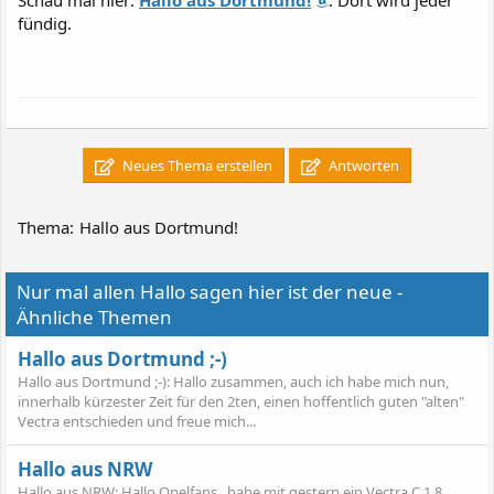
Schau mal hier:
Hallo aus Dortmund!
. Dort wird jeder
fündig.
Neues Thema erstellen
Antworten
Thema:
Hallo aus Dortmund!
Nur mal allen Hallo sagen hier ist der neue -
Ähnliche Themen
Hallo aus Dortmund ;-)
Hallo aus Dortmund ;-): Hallo zusammen, auch ich habe mich nun,
innerhalb kürzester Zeit für den 2ten, einen hoffentlich guten "alten"
Vectra entschieden und freue mich...
Hallo aus NRW
Hallo aus NRW: Hallo Opelfans , habe mit gestern ein Vectra C 1,8