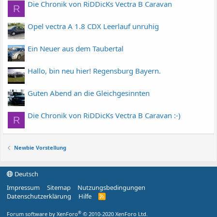
Die Chronik von RiDDicKs Vectra B Caravan
R
Opel vectra A 1.8 CDX Leerlauf unruhig
Ein Neuer aus dem Taubertal
Hallo, bin neu hier! Regensburg Bayern.
Guten Abend an die Gleichgesinnten
Die Chronik von RiDDicKs Vectra B Caravan :-)
R
Newbie Vorstellung
Deutsch
Impressum
Sitemap
Nutzungsbedingungen
Datenschutzerklärung
Hilfe
R
S
S
®
Forum software by XenForo
© 2010-2020 XenForo Ltd.