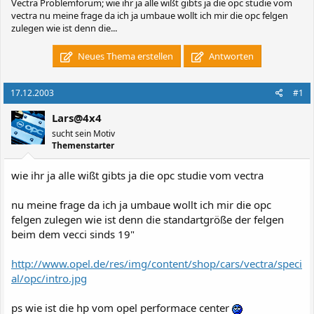
Vectra Problemforum; wie ihr ja alle wißt gibts ja die opc studie vom
vectra nu meine frage da ich ja umbaue wollt ich mir die opc felgen
zulegen wie ist denn die...
Neues Thema erstellen
Antworten
17.12.2003
#1
Lars@4x4
sucht sein Motiv
Themenstarter
wie ihr ja alle wißt gibts ja die opc studie vom vectra
nu meine frage da ich ja umbaue wollt ich mir die opc
felgen zulegen wie ist denn die standartgröße der felgen
beim dem vecci sinds 19"
http://www.opel.de/res/img/content/shop/cars/vectra/speci
al/opc/intro.jpg
ps wie ist die hp vom opel performace center