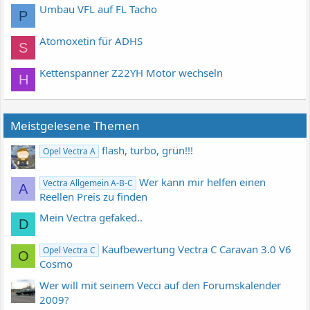
Umbau VFL auf FL Tacho
P
Atomoxetin für ADHS
S
Kettenspanner Z22YH Motor wechseln
H
Meistgelesene Themen
flash, turbo, grün!!!
Opel Vectra A
Wer kann mir helfen einen
Vectra Allgemein A-B-C
A
Reellen Preis zu finden
Mein Vectra gefaked..
D
Kaufbewertung Vectra C Caravan 3.0 V6
Opel Vectra C
O
Cosmo
Wer will mit seinem Vecci auf den Forumskalender
2009?