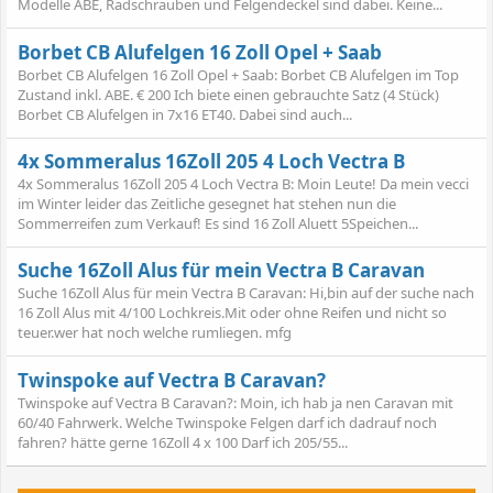
Modelle ABE, Radschrauben und Felgendeckel sind dabei. Keine...
Borbet CB Alufelgen 16 Zoll Opel + Saab
Borbet CB Alufelgen 16 Zoll Opel + Saab: Borbet CB Alufelgen im Top
Zustand inkl. ABE. € 200 Ich biete einen gebrauchte Satz (4 Stück)
Borbet CB Alufelgen in 7x16 ET40. Dabei sind auch...
4x Sommeralus 16Zoll 205 4 Loch Vectra B
4x Sommeralus 16Zoll 205 4 Loch Vectra B: Moin Leute! Da mein vecci
im Winter leider das Zeitliche gesegnet hat stehen nun die
Sommerreifen zum Verkauf! Es sind 16 Zoll Aluett 5Speichen...
Suche 16Zoll Alus für mein Vectra B Caravan
Suche 16Zoll Alus für mein Vectra B Caravan: Hi,bin auf der suche nach
16 Zoll Alus mit 4/100 Lochkreis.Mit oder ohne Reifen und nicht so
teuer.wer hat noch welche rumliegen. mfg
Twinspoke auf Vectra B Caravan?
Twinspoke auf Vectra B Caravan?: Moin, ich hab ja nen Caravan mit
60/40 Fahrwerk. Welche Twinspoke Felgen darf ich dadrauf noch
fahren? hätte gerne 16Zoll 4 x 100 Darf ich 205/55...