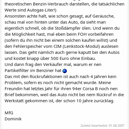
theoretischen Benzin-Verbrauch darstellen, die tatsächlichen
Werte sind Autogas-Liter!)
Ansonsten achte halt, wie schon gesagt, auf Geräusche,
schau mal von hinten unter das Auto, da sieht man
eigentlich schnell, ob die Stoßdämpfer ölen. Und wenn du
die Möglichkeit hast, mal eben beim FOH vorbeifahren
(sofern du ihn nicht bei einem solchen kaufen willst) und
den Fehlerspeicher vom CIM (Lenkstock-Modul) auslesen
lassen. Das geht nämlich auch gerne kaputt bei den Autos
und kostet knapp über 500 Euro ohne Einbau.
Und dann frag den Verkäufer mal, warum er nen
Partikelfilter im Benziner hat
Das mit den Rückrufaktionen ist auch nach 4 Jahren kein
Problem, sofern es noch nicht gemacht wurde. Meine
Freundin hat letztes Jahr für ihren 94er Corsa B noch nen
Brief bekommen, weil das Auto nicht bei nem Rückruf in die
Werkstatt gekommen ist, der schon 10 Jahre zurücklag.
MfG
Dominik
Zuletzt bearbeitet:
01.08.2007