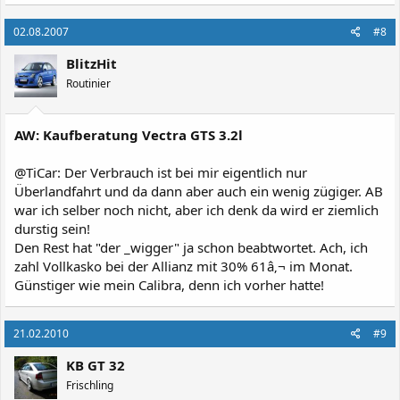
02.08.2007
#8
BlitzHit
Routinier
AW: Kaufberatung Vectra GTS 3.2l
@TiCar: Der Verbrauch ist bei mir eigentlich nur
Überlandfahrt und da dann aber auch ein wenig zügiger. AB
war ich selber noch nicht, aber ich denk da wird er ziemlich
durstig sein!
Den Rest hat "der _wigger" ja schon beabtwortet. Ach, ich
zahl Vollkasko bei der Allianz mit 30% 61â‚¬ im Monat.
Günstiger wie mein Calibra, denn ich vorher hatte!
21.02.2010
#9
KB GT 32
Frischling