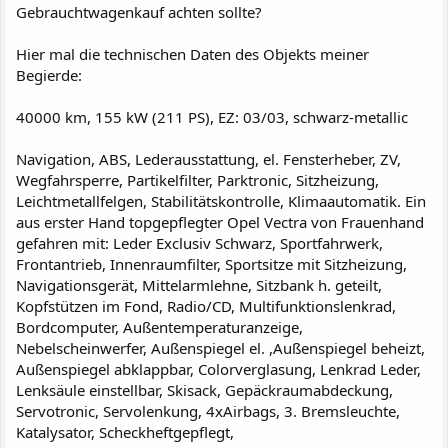
Gebrauchtwagenkauf achten sollte?
Hier mal die technischen Daten des Objekts meiner
Begierde:
40000 km, 155 kW (211 PS), EZ: 03/03, schwarz-metallic
Navigation, ABS, Lederausstattung, el. Fensterheber, ZV,
Wegfahrsperre, Partikelfilter, Parktronic, Sitzheizung,
Leichtmetallfelgen, Stabilitätskontrolle, Klimaautomatik. Ein
aus erster Hand topgepflegter Opel Vectra von Frauenhand
gefahren mit: Leder Exclusiv Schwarz, Sportfahrwerk,
Frontantrieb, Innenraumfilter, Sportsitze mit Sitzheizung,
Navigationsgerät, Mittelarmlehne, Sitzbank h. geteilt,
Kopfstützen im Fond, Radio/CD, Multifunktionslenkrad,
Bordcomputer, Außentemperaturanzeige,
Nebelscheinwerfer, Außenspiegel el. ,Außenspiegel beheizt,
Außenspiegel abklappbar, Colorverglasung, Lenkrad Leder,
Lenksäule einstellbar, Skisack, Gepäckraumabdeckung,
Servotronic, Servolenkung, 4xAirbags, 3. Bremsleuchte,
Katalysator, Scheckheftgepflegt,