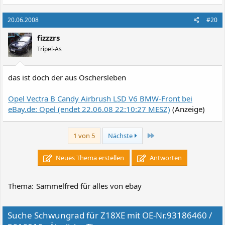
20.06.2008
#20
fizzzrs
Tripel-As
das ist doch der aus Oschersleben
Opel Vectra B Candy Airbrush LSD V6 BMW-Front bei
eBay.de: Opel (endet 22.06.08 22:10:27 MESZ)
(Anzeige)
Letzte
1 von 5
Nächste
Neues Thema erstellen
Antworten
Thema:
Sammelfred für alles von ebay
Suche Schwungrad für Z18XE mit OE-Nr.93186460 /