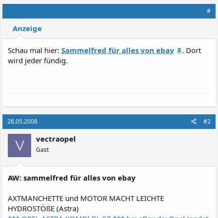
#
Anzeige
Schau mal hier:
Sammelfred für alles von ebay
. Dort
wird jeder fündig.
28.05.2008
#2
vectraopel
V
Gast
AW: sammelfred für alles von ebay
AXTMANCHETTE und MOTOR MACHT LEICHTE
HYDROSTÖßE (Astra)