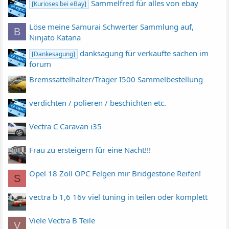
Sammelfred für alles von ebay
[Kurioses bei eBay]
Löse meine Samurai Schwerter Sammlung auf,
B
Ninjato Katana
danksagung für verkaufte sachen im
[Dankesagung]
forum
Bremssattelhalter/Träger I500 Sammelbestellung
verdichten / polieren / beschichten etc.
Vectra C Caravan i35
Frau zu ersteigern für eine Nacht!!!
Opel 18 Zoll OPC Felgen mir Bridgestone Reifen!
S
vectra b 1,6 16v viel tuning in teilen oder komplett
Viele Vectra B Teile
V