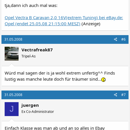
tja,dann ich auch mal was:
Opel Vectra B Caravan 2,0 16V(extrem Tuning) bei eBay.de:
Opel (endet 25.05.08 21:15:00 MESZ)
(Anzeige)
31.05.2008
#6
Vectrafreak87
Tripel-As
Würd mal sagen der is ja wohl extrem unfertig^^ Finds
lustig was manche leute doch für träumer sind...
31.05.2008
#7
juergen
J
Ex Co-Administrator
Einfach Klasse was man ab und an so alles in Ebay