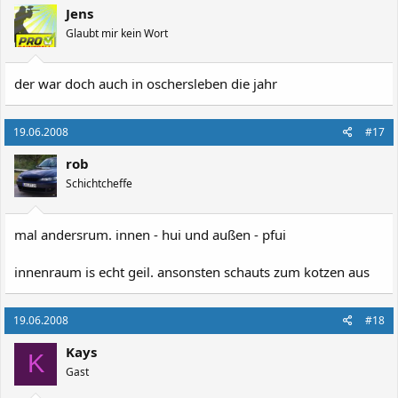
Jens
Glaubt mir kein Wort
der war doch auch in oschersleben die jahr
19.06.2008
#17
rob
Schichtcheffe
mal andersrum. innen - hui und außen - pfui
innenraum is echt geil. ansonsten schauts zum kotzen aus
19.06.2008
#18
Kays
K
Gast