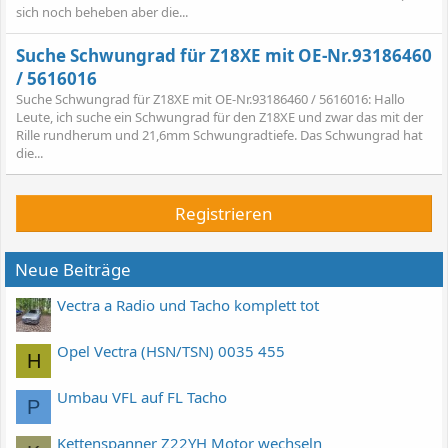
sich noch beheben aber die...
Suche Schwungrad für Z18XE mit OE-Nr.93186460
/ 5616016
Suche Schwungrad für Z18XE mit OE-Nr.93186460 / 5616016: Hallo
Leute, ich suche ein Schwungrad für den Z18XE und zwar das mit der
Rille rundherum und 21,6mm Schwungradtiefe. Das Schwungrad hat
die...
Registrieren
Neue Beiträge
Vectra a Radio und Tacho komplett tot
Opel Vectra (HSN/TSN) 0035 455
H
Umbau VFL auf FL Tacho
P
Kettenspanner Z22YH Motor wechseln