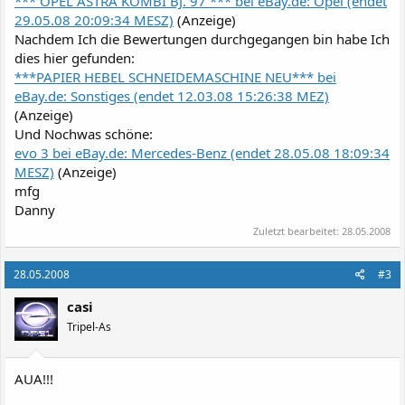
*** OPEL ASTRA KOMBI BJ. 97 *** bei eBay.de: Opel (endet
29.05.08 20:09:34 MESZ)
(Anzeige)
Nachdem Ich die Bewertungen durchgegangen bin habe Ich
dies hier gefunden:
***PAPIER HEBEL SCHNEIDEMASCHINE NEU*** bei
eBay.de: Sonstiges (endet 12.03.08 15:26:38 MEZ)
(Anzeige)
Und Nochwas schöne:
evo 3 bei eBay.de: Mercedes-Benz (endet 28.05.08 18:09:34
MESZ)
(Anzeige)
mfg
Danny
Zuletzt bearbeitet:
28.05.2008
28.05.2008
#3
casi
Tripel-As
AUA!!!