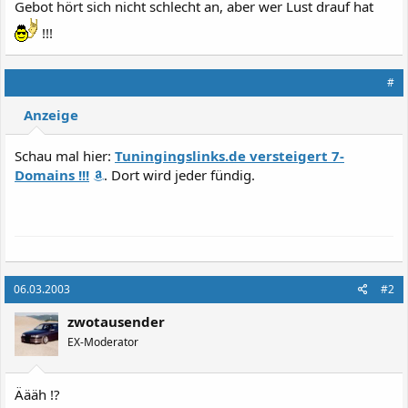
Gebot hört sich nicht schlecht an, aber wer Lust drauf hat
Euer Team von TUNINGLINKS.DE
!!!
#
TUNINGLINKS.DE - das Tuningarchiv
Anzeige
Robert Westerholz, Michael Krug, Christian Kuhn GbR
Schau mal hier:
Tuningingslinks.de versteigert 7-
Domains !!!
. Dort wird jeder fündig.
Blankenburger Straße 27a
39118 Magdeburg
Fax: 0391/ 6219346
Michael Krug
Administration und Layout
06.03.2003
#2
webmaster@tuninglinks.de
Tel. : 01 70 / 8 35 90 09
zwotausender
EX-Moderator
Christian Kuhn
Marketing und Redaktion
marketing@tuninglinks.de
Äääh !?
01 78 / 5 66 2022