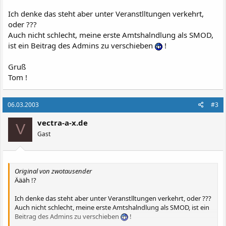
Ich denke das steht aber unter Veranstlltungen verkehrt,
oder ???
Robert Westerholz
Auch nicht schlecht, meine erste Amtshalndlung als SMOD,
Management und Redaktion
ist ein Beitrag des Admins zu verschieben
!
redaktion@tuninglinks.de
01 78 / 78 78 182
Gruß
Tom !
06.03.2003
#3
vectra-a-x.de
V
Gast
Original von zwotausender
Äääh !?
Ich denke das steht aber unter Veranstlltungen verkehrt, oder ???
Auch nicht schlecht, meine erste Amtshalndlung als SMOD, ist ein
Beitrag des Admins zu verschieben
!