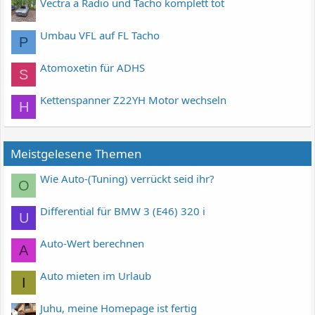
Vectra a Radio und Tacho komplett tot
Umbau VFL auf FL Tacho
P
Atomoxetin für ADHS
S
Kettenspanner Z22YH Motor wechseln
H
Meistgelesene Themen
Wie Auto-(Tuning) verrückt seid ihr?
O
Differential für BMW 3 (E46) 320 i
U
Auto-Wert berechnen
A
Auto mieten im Urlaub
I
Juhu, meine Homepage ist fertig