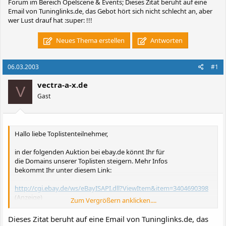
Forum im Bereich Opelscene & Events; Dieses Zitat beruht auf eine
Email von Tuninglinks.de, das Gebot hört sich nicht schlecht an, aber
wer Lust drauf hat :super: !!!
Neues Thema erstellen
Antworten
06.03.2003
#1
vectra-a-x.de
V
Gast
Hallo liebe Toplistenteilnehmer,
in der folgenden Auktion bei ebay.de könnt Ihr für
die Domains unserer Toplisten steigern. Mehr Infos
bekommt Ihr unter diesem Link:
http://cgi.ebay.de/ws/eBayISAPI.dll?ViewItem&item=3404690398
(Anzeige)
Zum Vergrößern anklicken....
Dieses Zitat beruht auf eine Email von Tuninglinks.de, das
Viele Grüße,