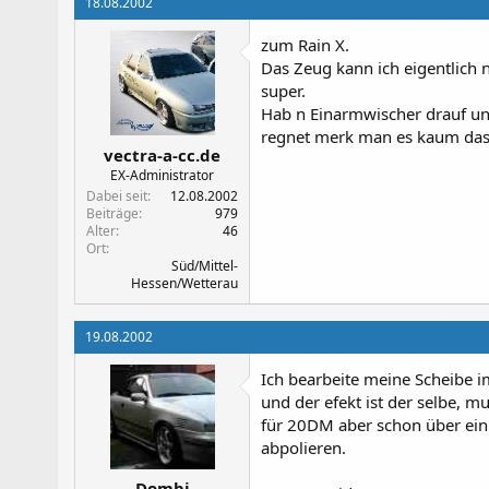
18.08.2002
zum Rain X.
Das Zeug kann ich eigentlich n
super.
Hab n Einarmwischer drauf un
regnet merk man es kaum das es
vectra-a-cc.de
EX-Administrator
Dabei seit
12.08.2002
Beiträge
979
Alter
46
Ort
Süd/Mittel-
Hessen/Wetterau
19.08.2002
Ich bearbeite meine Scheibe im
und der efekt ist der selbe, 
für 20DM aber schon über ein 
abpolieren.
Dombi