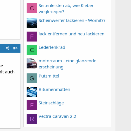
Seitenleisten ab, wie Kleber
C
wegkriegen?
Scheinwerfer lackieren - Womit??
lack entfernen und neu lackieren
F
Lederlenkrad
#4
C
motorraum - eine glänzende
be
erscheinung
alt auch
Putzmittel
G
Bitumenmatten
Steinschläge
F
Vectra Caravan 2.2
R