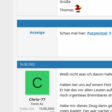
Grüße
Thomas
Anzeige
Schau mal hier:
Putzmittel
16.08.2002
Weiß nicht was ich davon halte
C
Hatten bei uns auf einem Fest
Er hat das vor allen Leuten a
noch irgentwas Brennbares dr
Chris~77
Foren As
Habe mir dieses Zeug dann gek
Dabei seit
10.08.2002
roten Kadett. Der war nacher 