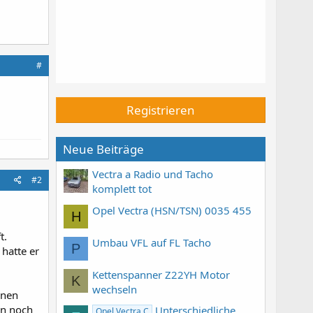
#
Registrieren
Neue Beiträge
Vectra a Radio und Tacho
#2
komplett tot
Opel Vectra (HSN/TSN) 0035 455
H
t.
Umbau VFL auf FL Tacho
P
 hatte er
.
Kettenspanner Z22YH Motor
K
wechseln
inen
en noch
Unterschiedliche
Opel Vectra C