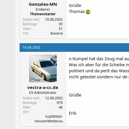
Gonzales-MN
Grüße
Eroberer
Thomas
Themenstarter
Dabei seit
10.08.2002
Beiträge
95
Alter
51
Ort
Bavaria
16.08.2002
n Kumpel hat das Zeug mal auf
Was ich aber für die Scheibe ne
politiert und da perlt das Wa
nicht getestet sondern nur de
vectra-a-cc.de
EX-Administrator
Grüße
Dabei seit
12.08.2002
Beiträge
979
Alter
46
Ort
Erik
Süd/Mittel-
Hessen/Wetterau