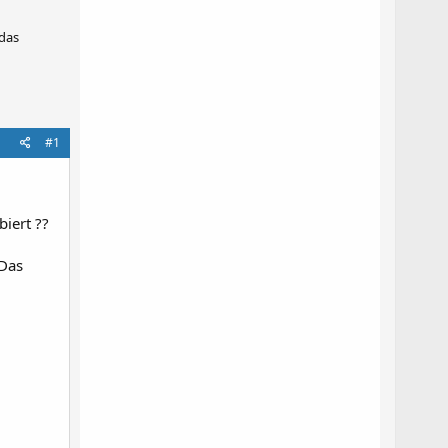
 das
#1
iert ??
 Das