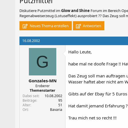
Putzmittel
Diskutiere
Putzmittel
im
Glow and Shine
Forum im Bereich Opel
Regenabweiserzeug (Lotuseffekt) ausprobiert ?? Das Zeug soll 
Neues Thema erstellen
Antworten
16.08.2002
Hallo Leute,
G
habe mal ne doofe Frage !! Ha
Das Zeug soll man auftragen u
Gonzales-MN
Wasser haftet aber nicht am 
Eroberer
Themenstarter
Gibts auf der Ebay für 5 Euros 
Dabei seit
10.08.2002
Beiträge
95
Alter
51
Hat damit jemand Erfahrung ?
Ort
Bavaria
Trau mich net so recht !!!