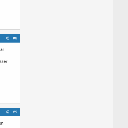
#8
aar
sser
#9
en