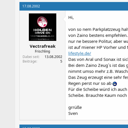
17.08.2002
Hi,
von so nem Parkplatzzeug halt
von Zaino bestens empfehlen. D
nur ne bessere Politur, aber w
Vectrafreak
ist auf miener HP Vorher und
Frischling
lifestyle.de/
Dabei seit
13.08.2002
Das von Aral und Sonax ist sic
Beiträge
5
Bei dem Zaino Zeug´s ist das 
nimmt umso mehr z.B. Wascha
Das Zeug erzeugt eine sehr fe
Regen perst nur so ab
Für die Scheibe würd ich auc
Scheibe. Brauchte Kaum noch
grrüße
Sven