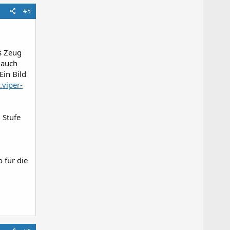
#5
s Zeug
 auch
Ein Bild
viper-
 Stufe
 für die