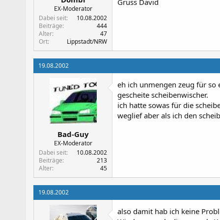
Gruss David
EX-Moderator
Dabei seit
10.08.2002
Beiträge
444
Alter
47
Ort
Lippstadt/NRW
19.08.2002
eh ich unmengen zeug für so ei
gescheite scheibenwischer.
ich hatte sowas für die schei
weglief aber als ich den schei
Bad-Guy
EX-Moderator
Dabei seit
10.08.2002
Beiträge
213
Alter
45
19.08.2002
also damit hab ich keine Pro