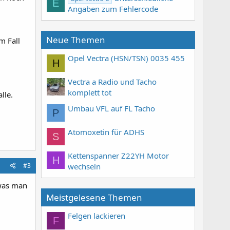
E
Angaben zum Fehlercode
Neue Themen
m Fall
Opel Vectra (HSN/TSN) 0035 455
H
Vectra a Radio und Tacho
komplett tot
lle.
Umbau VFL auf FL Tacho
P
Atomoxetin für ADHS
S
Kettenspanner Z22YH Motor
H
wechseln
#3
 was man
Meistgelesene Themen
Felgen lackieren
F