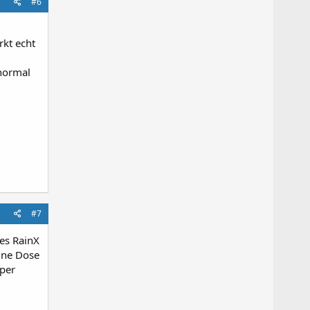
#6
rkt echt
 normal
#7
ses RainX
ine Dose
uper