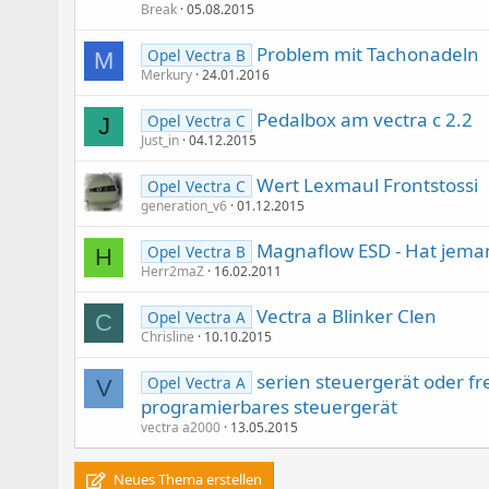
Break
05.08.2015
Problem mit Tachonadeln
Opel Vectra B
M
Merkury
24.01.2016
Pedalbox am vectra c 2.2
Opel Vectra C
J
Just_in
04.12.2015
Wert Lexmaul Frontstossi
Opel Vectra C
generation_v6
01.12.2015
Magnaflow ESD - Hat jema
Opel Vectra B
H
Herr2maZ
16.02.2011
Vectra a Blinker Clen
Opel Vectra A
C
Chrisline
10.10.2015
serien steuergerät oder fre
Opel Vectra A
V
programierbares steuergerät
vectra a2000
13.05.2015
Neues Thema erstellen