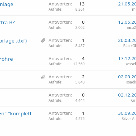
anlage
Antworten
13
21.05.2
Aufrufe
8.361
m
tra B?
Antworten
0
12.05.2
Aufrufe
2.002
nico
2
rlage .dxf)
Antworten
1
26.03.2
A
Aufrufe
8.487
BlackG
n
rohre
Antworten
4
17.12.2
h
Aufrufe
12.569
kesse
ä
n
1
Antworten
2
02.09.2
g
A
Aufrufe
5.840
Roadki
e
n
Antworten
0
02.12.2
h
Aufrufe
4.444
Gr
a
n
en" "komplett
Antworten
1
30.09.2
g
Aufrufe
4.275
Silver A