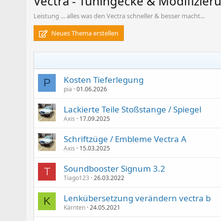
Vectra - Tuningecke & Modifizier
Leistung ... alles was den Vectra schneller & besser macht...
Neues Thema erstellen
Kosten Tieferlegung
P
pia
01.06.2026
Lackierte Teile Stoßstange / Spiegel
Axis
17.09.2025
Schriftzüge / Embleme Vectra A
Axis
15.03.2025
Soundbooster Signum 3.2
T
Tiago123
26.03.2022
Lenkübersetzung verändern vectra b
K
Kärnten
24.05.2021