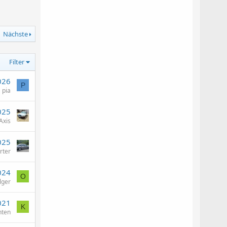
Nächste
Filter
026
P
pia
025
Axis
025
rter
024
O
lger
021
K
nten