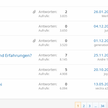
2
Antworten
2
26.01.2
A
Aufrufe
3.835
Mer
n
Antworten
0
04.12.2
h
Aufrufe
3.650
Ju
ä
n
1
Antworten
0
01.12.2
g
A
Aufrufe
3.520
generatio
e
n
nd Erfahrungen?
Antworten
7
25.11.2
h
Aufrufe
8.145
Andre 
a
n
Antworten
5
20.10.2
g
Aufrufe
4.908
Joy
i
Antworten
0
13.05.2
Aufrufe
6.094
vectra a
1
2
3
...
34