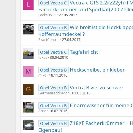
Vectra c GTS 2.2i(z22yh) F
Opel Vectra C
L
Fächerkrümmer und Sportkat(200 Zelle
Locke0511
27.05.2017
Wie breit ist die Heckklappe
Opel Vectra B
Kofferraumdeckel ?
ExactControl
27.04.2017
Tagfahrlicht
Opel Vectra C
texas
30.04.2010
Heckscheibe, einkleben
Opel Vectra B
M
miko
18.11.2016
Vectra B viel zu schwer
Opel Vectra B
G
Germanreddragon
01.03.2016
Einarmwischer für meine 
Opel Vectra B
Arne
16.02.2016
Z18XE Fächerkrümmer + 
Opel Vectra B
Eigenbau!