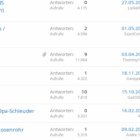
MS
Antworten
0
27.05.2
Aufrufe
4.175
Locke
n)
 /
Antworten
2
01.05.2
Aufrufe
4.506
ExactCon
7
Antworten
9
03.04.2
A
Aufrufe
11.064
Thommy1
n
Antworten
1
18.11.2
h
Aufrufe
4.322
transpo
ä
n
Antworten
10
15.10.2
g
Aufrufe
7.810
Gast3
e
Opa-Schleuder
Antworten
0
16.02.2
Aufrufe
3.331
Hosenrohr
Antworten
1
09.02.2
Aufrufe
5.319
Andre 