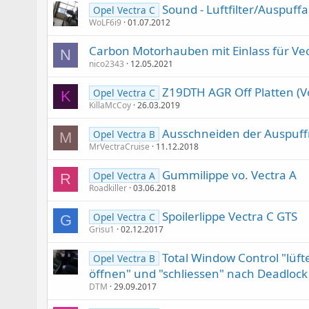
Sound - Luftfilter/Auspuff
Opel Vectra C
WoLF6i9
01.07.2012
Carbon Motorhauben mit Einlass für Vec
N
nico2343
12.05.2021
Z19DTH AGR Off Platten (Vo
Opel Vectra C
K
KillaMcCoy
26.03.2019
Ausschneiden der Auspuff
Opel Vectra B
M
MrVectraCruise
11.12.2018
Gummilippe vo. Vectra A
Opel Vectra A
R
Roadkiller
03.06.2018
Spoilerlippe Vectra C GTS
Opel Vectra C
G
Grisu1
02.12.2017
Total Window Control "lüft
Opel Vectra B
öffnen" und "schliessen" nach Deadlock
DTM
29.09.2017