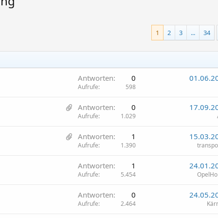
ung
1
2
3
...
34
Antworten
0
01.06.2
Aufrufe
598
1
Antworten
0
17.09.2
A
Aufrufe
1.029
n
1
Antworten
1
15.03.2
h
A
Aufrufe
1.390
transpo
a
n
n
Antworten
1
24.01.2
h
g
Aufrufe
5.454
OpelHo
a
n
Antworten
0
24.05.2
g
Aufrufe
2.464
Kär