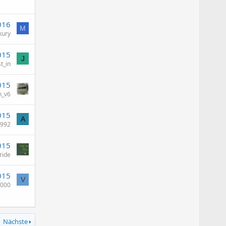
016
M
kury
015
J
st_in
015
n_v6
015
A
1992
015
ride
015
V
2000
Nächste