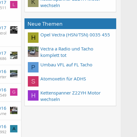
K
017
wechseln
L
0511
Neue Themen
017
trol
Opel Vectra (HSN/TSN) 0035 455
H
Vectra a Radio und Tacho
017
komplett tot
686
Umbau VFL auf FL Tacho
P
016
rter
Atomoxetin für ADHS
S
016
Kettenspanner Z22YH Motor
G
H
0549
wechseln
016
Arne
016
A
1992