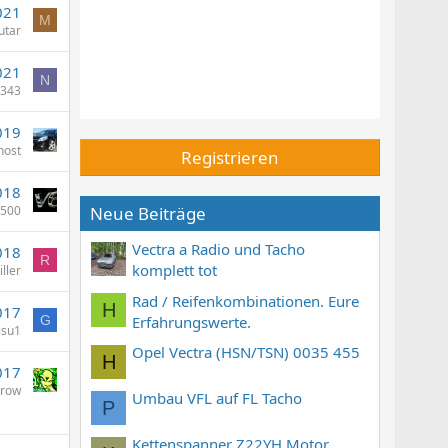
021
M
utar
021
N
2343
019
host
Registrieren
018
l500
Neue Beiträge
Vectra a Radio und Tacho
018
R
komplett tot
ller
Rad / Reifenkombinationen. Eure
H
017
Erfahrungswerte.
G
isu1
Opel Vectra (HSN/TSN) 0035 455
H
017
rrow
Umbau VFL auf FL Tacho
P
Kettenspanner Z22YH Motor