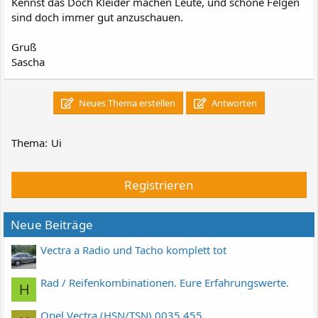
Kennst das Doch Kleider machen Leute, und schöne Felgen
sind doch immer gut anzuschauen.
Gruß
Sascha
Neues Thema erstellen
Antworten
Thema:
Ui
Registrieren
Neue Beiträge
Vectra a Radio und Tacho komplett tot
Rad / Reifenkombinationen. Eure Erfahrungswerte.
H
Opel Vectra (HSN/TSN) 0035 455