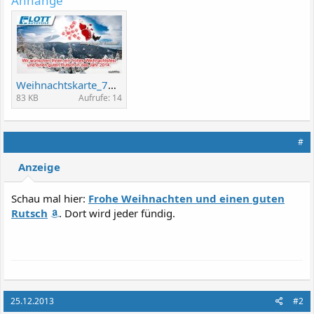
Anhänge
Weihnachtskarte_72DPI.jpg
83 KB
Aufrufe: 14
#
Anzeige
Schau mal hier:
Frohe Weihnachten und einen guten
Rutsch
. Dort wird jeder fündig.
25.12.2013
#2