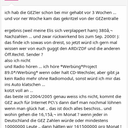
ich hab die GEZler schon bei mir gehabt vor 3 Wochen ...
und vor ner Woche kam das gekritzel von der GEZentralle
ergebnis (weil meine Elis sich verplappert ham) 380â‚¬
Nachzahlen ... und zwar rückwirkend bis zum Sep. 2000! ):
das finde ich sowas von dreist, so jetzt würd ich gern mal
wissen wer von euch guggt den ARD/ZDF und die anderen
Öff.Rechtl. Sender ?
also ich nicht
und Radio hören ... ich höre *Werbüng*Project
89.0*/Werbüng* wenn oder halt CD-Wechsler, aber gibt ja
kein Radio mehr ohne Radiomodul, sonst würd ich mir das
ins Auto klatschen ...
kotzt voll an ...
das beste ist 2004/2005 genau weiss ichs nicht, kommt die
GEZ auch für Internet PC\'s dann darf man nochmal löhnen
wenn man glück hat .. das ist doch alles beschiss.. und
wohin gehen die 16,15â‚¬ im Monat ? wenn jeder in
Deutschland die GEZ Zahlen würde oder mindestens
10000000 Leute .. dann hätten wir 161500000 pro Monat !