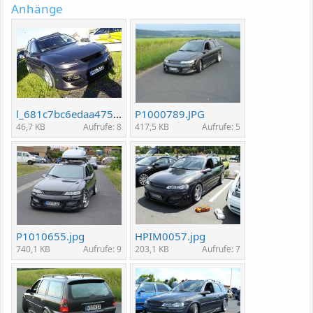
Anhänge
l_681c7bc6edaa47529d04efdb58268394.jpg
P1000789.JPG
46,7 KB
Aufrufe: 8
417,5 KB
Aufrufe: 5
P1010655.jpg
HPIM0057.jpg
740,1 KB
Aufrufe: 9
203,1 KB
Aufrufe: 7