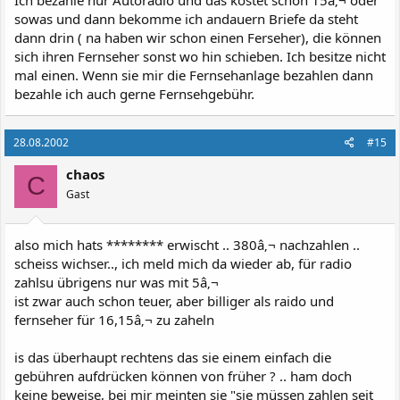
sowas und dann bekomme ich andauern Briefe da steht
dann drin ( na haben wir schon einen Ferseher), die können
sich ihren Fernseher sonst wo hin schieben. Ich besitze nicht
mal einen. Wenn sie mir die Fernsehanlage bezahlen dann
bezahle ich auch gerne Fernsehgebühr.
28.08.2002
#15
chaos
C
Gast
also mich hats ******** erwischt .. 380â‚¬ nachzahlen ..
scheiss wichser.., ich meld mich da wieder ab, für radio
zahlsu übrigens nur was mit 5â‚¬
ist zwar auch schon teuer, aber billiger als raido und
fernseher für 16,15â‚¬ zu zaheln
is das überhaupt rechtens das sie einem einfach die
gebühren aufdrücken können von früher ? .. ham doch
keine beweise, bei mir meinten sie "sie müssen zahlen seit