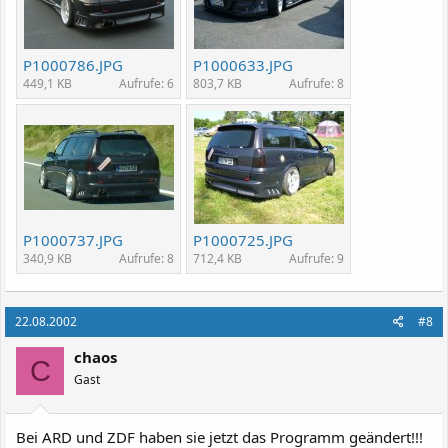
P1000786.JPG
P1000633.JPG
449,1 KB
Aufrufe: 6
803,7 KB
Aufrufe: 8
P1000737.JPG
P1000725.JPG
340,9 KB
Aufrufe: 8
712,4 KB
Aufrufe: 9
22.08.2002
#8
chaos
C
Gast
Bei ARD und ZDF haben sie jetzt das Programm geändert!!!