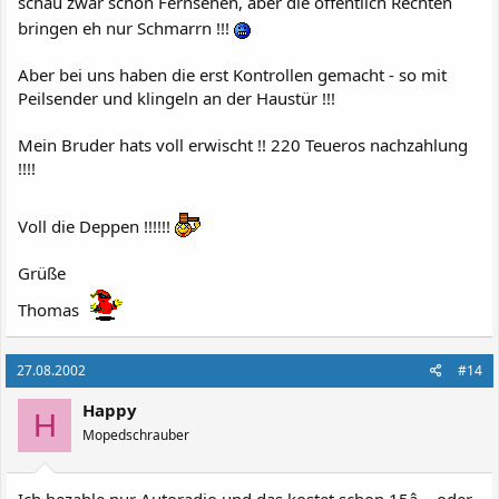
schau zwar schon Fernsehen, aber die öffentlich Rechten
bringen eh nur Schmarrn !!!
Aber bei uns haben die erst Kontrollen gemacht - so mit
Peilsender und klingeln an der Haustür !!!
Mein Bruder hats voll erwischt !! 220 Teueros nachzahlung
!!!!
Voll die Deppen !!!!!!
Grüße
Thomas
27.08.2002
#14
Happy
H
Mopedschrauber
Ich bezahle nur Autoradio und das kostet schon 15â‚¬ oder