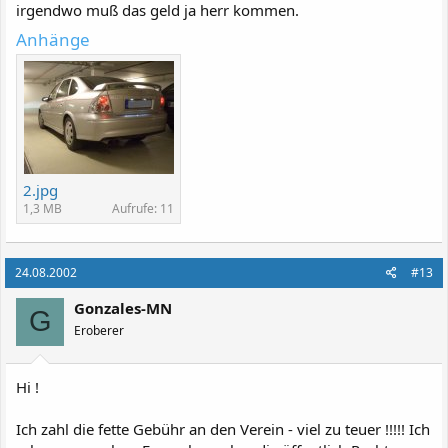
irgendwo muß das geld ja herr kommen.
Anhänge
2.jpg
1,3 MB
Aufrufe: 11
24.08.2002
#13
Gonzales-MN
G
Eroberer
Hi !
Ich zahl die fette Gebühr an den Verein - viel zu teuer !!!!! Ich