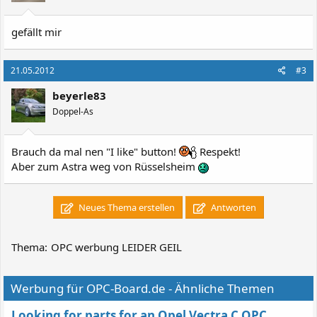
gefällt mir
21.05.2012
#3
beyerle83
Doppel-As
Brauch da mal nen "I like" button!
Respekt!
Aber zum Astra weg von Rüsselsheim
Neues Thema erstellen
Antworten
Thema:
OPC werbung LEIDER GEIL
Werbung für OPC-Board.de - Ähnliche Themen
Looking for parts for an Opel Vectra C OPC