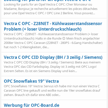
Looking for parts for an Opel Vectra C OPC: Cher Monsieur ou
Madame, Bonjour, Je recherche actuellement les pièces détachées
pour une Opel Vectra C OPC / OPC Line 2 Berline. Vous pouvez...
Vectra C OPC - Z28NET - Kühlwasserstandssensor
Problem (+ loser Unterdruckschlauch)
Vectra C OPC - Z28NET - Kühlwasserstandssensor Problem (+ loser
Unterdruckschlauch): Hallo in die Runde 😊 Mein frisch angelachter
2008er Vectra C OPC Caravan (Z28NET - 280PS - 6.Gang Handschalter)
hat noch 1-2 Kleinigkeiten, die...
Vectra C OPC CID Display (BH / 3 zeilig / Siemens)
Vectra C OPC CID Display (BH / 3 zeilig / Siemens): Biete aus meinem
Vectra OPC das CID Farbdisplay. Display ist 3 zeilig mit OPC Logo!
Extrem Selten. Es ist ein Siemens Display und kein...
OPC Snowflakes 19" Vectra
OPC Snowflakes 19" Vectra: Servus ich habe mir nun einen Vectra C
Caravan OPC line gekauft und wollte nun die 19er snowflakes drauf
ziehen. Brauch ich dafür eine ABE oder...
Werbung für OPC-Board.de