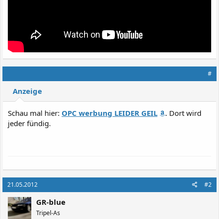
#
Anzeige
Schau mal hier:
OPC werbung LEIDER GEIL
. Dort wird
jeder fündig.
21.05.2012
#2
GR-blue
Tripel-As