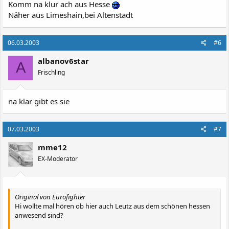
Komm na klur ach aus Hesse
Näher aus Limeshain,bei Altenstadt
06.03.2003
#6
albanov6star
A
Frischling
na klar gibt es sie
07.03.2003
#7
mme12
EX-Moderator
Original von Eurofighter
Hi wollte mal hören ob hier auch Leutz aus dem schönen hessen
anwesend sind?