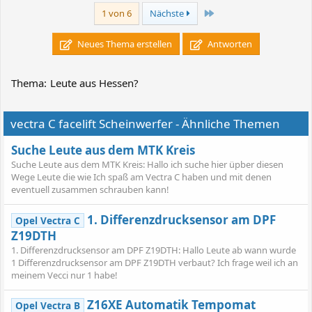
Letzte
1 von 6
Nächste
Neues Thema erstellen
Antworten
Thema:
Leute aus Hessen?
vectra C facelift Scheinwerfer - Ähnliche Themen
Suche Leute aus dem MTK Kreis
Suche Leute aus dem MTK Kreis: Hallo ich suche hier üpber diesen
Wege Leute die wie Ich spaß am Vectra C haben und mit denen
eventuell zusammen schrauben kann!
1. Differenzdrucksensor am DPF
Opel Vectra C
Z19DTH
1. Differenzdrucksensor am DPF Z19DTH: Hallo Leute ab wann wurde
1 Differenzdrucksensor am DPF Z19DTH verbaut? Ich frage weil ich an
meinem Vecci nur 1 habe!
Z16XE Automatik Tempomat
Opel Vectra B