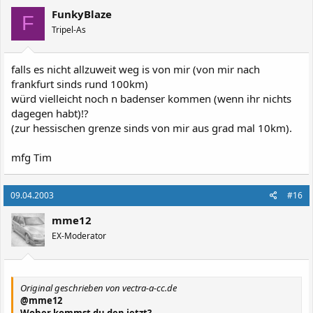
FunkyBlaze
F
Tripel-As
falls es nicht allzuweit weg is von mir (von mir nach
frankfurt sinds rund 100km)
würd vielleicht noch n badenser kommen (wenn ihr nichts
dagegen habt)!?
(zur hessischen grenze sinds von mir aus grad mal 10km).
mfg Tim
09.04.2003
#16
mme12
EX-Moderator
Original geschrieben von vectra-a-cc.de
@mme12
Woher kommst du den jetzt?