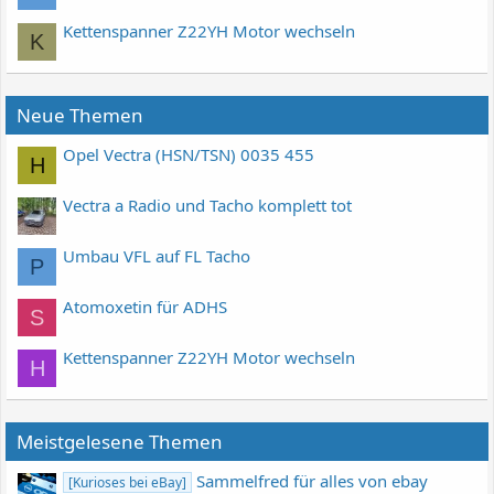
Kettenspanner Z22YH Motor wechseln
K
Neue Themen
Opel Vectra (HSN/TSN) 0035 455
H
Vectra a Radio und Tacho komplett tot
Umbau VFL auf FL Tacho
P
Atomoxetin für ADHS
S
Kettenspanner Z22YH Motor wechseln
H
Meistgelesene Themen
Sammelfred für alles von ebay
[Kurioses bei eBay]