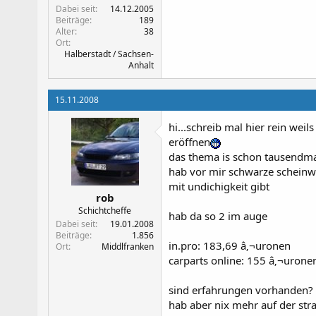
Dabei seit
14.12.2005
Beiträge
189
Alter
38
Ort
Halberstadt / Sachsen-
Anhalt
15.11.2008
hi...schreib mal hier rein wei
eröffnen
das thema is schon tausendm
hab vor mir schwarze scheinwe
mit undichigkeit gibt
rob
Schichtcheffe
hab da so 2 im auge
Dabei seit
19.01.2008
Beiträge
1.856
in.pro: 183,69 â‚¬uronen
Ort
Middlfranken
carparts online: 155 â‚¬urone
sind erfahrungen vorhanden? h
hab aber nix mehr auf der str