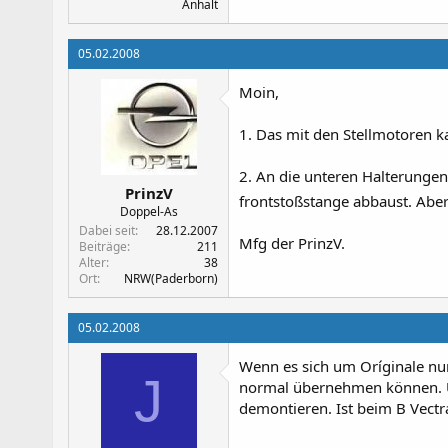
Anhalt
05.02.2008
Moin,
1. Das mit den Stellmotoren ka
2. An die unteren Halterunge
PrinzV
frontstoßstange abbaust. Aber
Doppel-As
Dabei seit
28.12.2007
Mfg der PrinzV.
Beiträge
211
Alter
38
Ort
NRW(Paderborn)
05.02.2008
Wenn es sich um Oríginale nur
J
normal übernehmen können. U
demontieren. Ist beim B Vectra