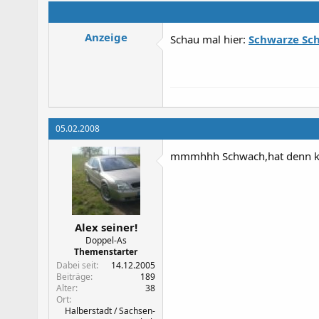
Anzeige
Schau mal hier:
Schwarze Sc
05.02.2008
mmmhhh Schwach,hat denn kei
Alex seiner!
Doppel-As
Themenstarter
Dabei seit
14.12.2005
Beiträge
189
Alter
38
Ort
Halberstadt / Sachsen-