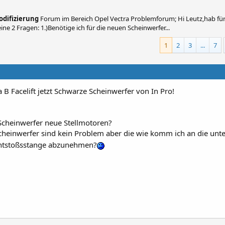
odifizierung
Forum im Bereich Opel Vectra Problemforum; Hi Leutz,hab fü
ne 2 Fragen: 1.)Benötige ich für die neuen Scheinwerfer...
1
2
3
...
7
 B Facelift jetzt Schwarze Scheinwerfer von In Pro!
 Scheinwerfer neue Stellmotoren?
cheinwerfer sind kein Problem aber die wie komm ich an die unt
ontstoßsstange abzunehmen?