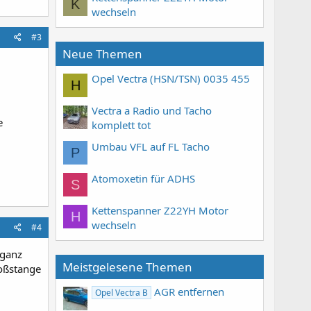
K
wechseln
#3
Neue Themen
Opel Vectra (HSN/TSN) 0035 455
H
Vectra a Radio und Tacho
e
komplett tot
Umbau VFL auf FL Tacho
P
Atomoxetin für ADHS
S
Kettenspanner Z22YH Motor
H
wechseln
#4
 ganz
Meistgelesene Themen
oßstange
AGR entfernen
Opel Vectra B