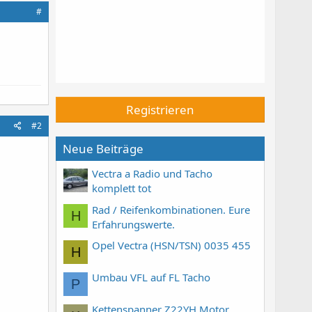
#
Registrieren
#2
Neue Beiträge
Vectra a Radio und Tacho
komplett tot
Rad / Reifenkombinationen. Eure
H
Erfahrungswerte.
Opel Vectra (HSN/TSN) 0035 455
H
Umbau VFL auf FL Tacho
P
Kettenspanner Z22YH Motor