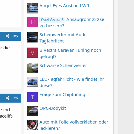
Angel Eyes Ausbau LWR
Ansaugrohr z22se
Opel Vectra B
H
verbessern?
Scheinwerfer mit Audi
#5
Tagfahrlicht
r die
B Vectra Caravan Tuning noch
V
gefragt?
Schwarze Scheinwerfer
LED-Tagfahrlicht - wie findet ihr
diese?
Frage zum Chiptuning
T
#6
OPC-Bodykit
 sind.
celift-
Auto mit Folie vollverkleben oder
lackieren?