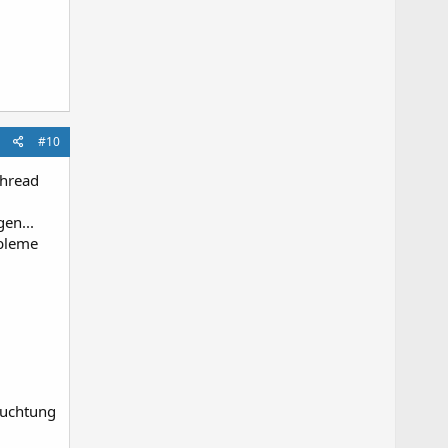
#10
thread
en...
obleme
euchtung