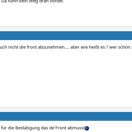
. Da führt kein Weg dran vorbei.
ch nicht die front abzunehmen.... aber wie heißt es ? wer schön s
für die Bestätigung das de`Front abmuss!