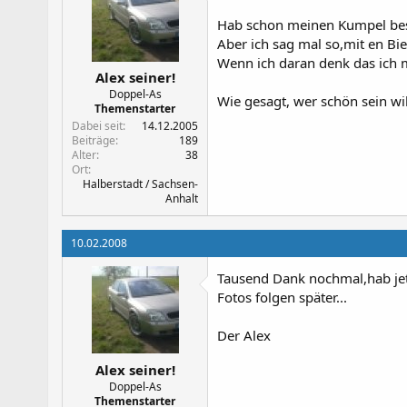
Hab schon meinen Kumpel besc
Aber ich sag mal so,mit en Bie
Wenn ich daran denk das ich 
Alex seiner!
Doppel-As
Wie gesagt, wer schön sein wil
Themenstarter
Dabei seit
14.12.2005
Beiträge
189
Alter
38
Ort
Halberstadt / Sachsen-
Anhalt
10.02.2008
Tausend Dank nochmal,hab jet
Fotos folgen später...
Der Alex
Alex seiner!
Doppel-As
Themenstarter