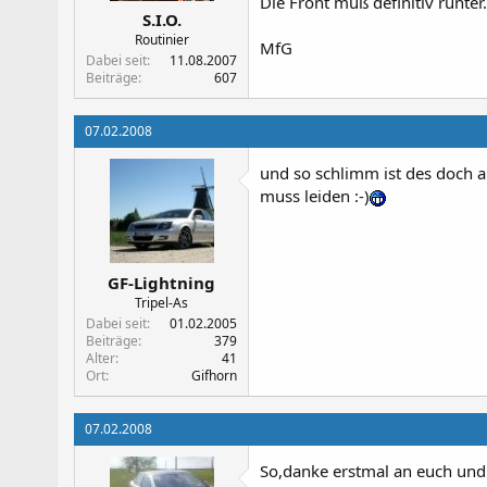
Die Front muß definitiv runter
S.I.O.
Routinier
MfG
Dabei seit
11.08.2007
Beiträge
607
07.02.2008
und so schlimm ist des doch au
muss leiden :-)
GF-Lightning
Tripel-As
Dabei seit
01.02.2005
Beiträge
379
Alter
41
Ort
Gifhorn
07.02.2008
So,danke erstmal an euch und 