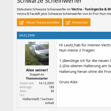
Schwarze Scheinwerfer
Diskutiere
Schwarze Scheinwerfer
im
Vectra - Tuningecke & M
Vectra B Facelift jetzt Schwarze Scheinwerfer von In Pro! Nun mei
Neues Thema erstellen
Antworten
04.02.2008
Hi Leutz,hab für meinen Vectra
Nun meine 2 Fragen:
1.)Benötige ich für die neuen
2.)Die oberen Halterung am S
Alex seiner!
Halterung heran ohne die Fr
Doppel-As
Themenstarter
Gruss Alex
Dabei seit
14.12.2005
Beiträge
189
Alter
38
Ort
Halberstadt / Sachsen-
Anhalt