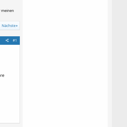
r meinen
Nächste
#1
ere