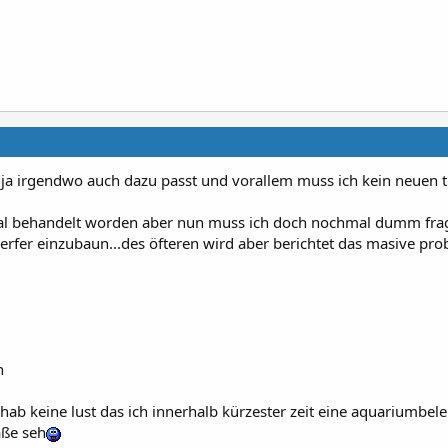
ls ja irgendwo auch dazu passt und vorallem muss ich kein neuen 
al behandelt worden aber nun muss ich doch nochmal dumm frag
rfer einzubaun...des öfteren wird aber berichtet das masive pr
n
ab keine lust das ich innerhalb kürzester zeit eine aquariumbel
aße seh