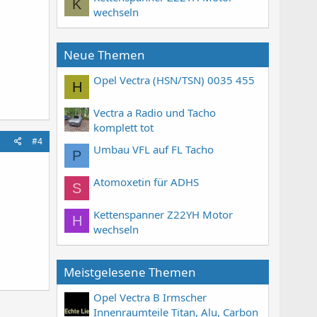
K
wechseln
Neue Themen
Opel Vectra (HSN/TSN) 0035 455
H
Vectra a Radio und Tacho
komplett tot
#4
Umbau VFL auf FL Tacho
P
Atomoxetin für ADHS
S
Kettenspanner Z22YH Motor
H
wechseln
Meistgelesene Themen
Opel Vectra B Irmscher
Innenraumteile Titan, Alu, Carbon