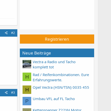
#2
Registrieren
Neue Beiträge
Vectra a Radio und Tacho
komplett tot
Rad / Reifenkombinationen. Eure
H
Erfahrungswerte.
Opel Vectra (HSN/TSN) 0035 455
H
#3
Umbau VFL auf FL Tacho
P
Kettenspanner Z22YH Motor