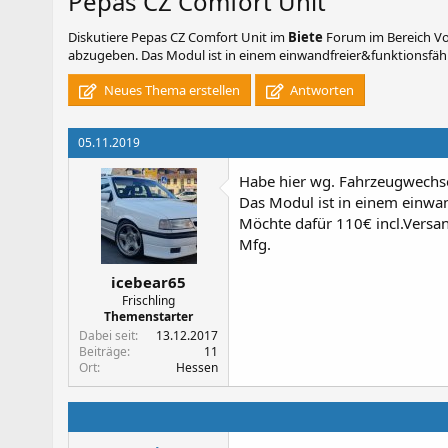
Pepas CZ Comfort Unit
Diskutiere
Pepas CZ Comfort Unit
im
Biete
Forum im Bereich Vo
abzugeben. Das Modul ist in einem einwandfreier&funktionsfähi
Neues Thema erstellen
Antworten
05.11.2019
Habe hier wg. Fahrzeugwechse
Das Modul ist in einem einwa
Möchte dafür 110€ incl.Versa
Mfg.
icebear65
Frischling
Themenstarter
Dabei seit
13.12.2017
Beiträge
11
Ort
Hessen