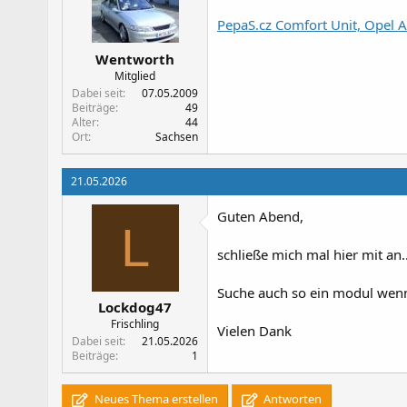
PepaS.cz Comfort Unit, Opel Ast
Wentworth
Mitglied
Dabei seit
07.05.2009
Beiträge
49
Alter
44
Ort
Sachsen
21.05.2026
Guten Abend,
L
schließe mich mal hier mit an.
Suche auch so ein modul wenn
Lockdog47
Frischling
Vielen Dank
Dabei seit
21.05.2026
Beiträge
1
Neues Thema erstellen
Antworten