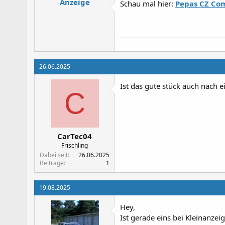
Anzeige
Schau mal hier:
Pepas CZ Com
26.06.2025
Ist das gute stück auch nach 
C
CarTec04
Frischling
Dabei seit
26.06.2025
Beiträge
1
19.08.2025
Hey,
Ist gerade eins bei Kleinanzeig