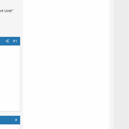
rt Unit"
#1
#