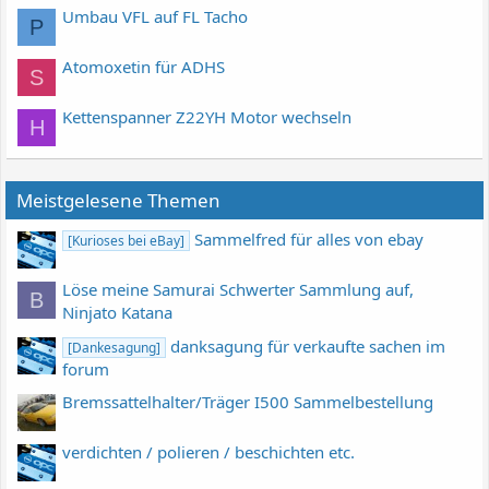
Umbau VFL auf FL Tacho
P
Atomoxetin für ADHS
S
Kettenspanner Z22YH Motor wechseln
H
Meistgelesene Themen
Sammelfred für alles von ebay
[Kurioses bei eBay]
Löse meine Samurai Schwerter Sammlung auf,
B
Ninjato Katana
danksagung für verkaufte sachen im
[Dankesagung]
forum
Bremssattelhalter/Träger I500 Sammelbestellung
verdichten / polieren / beschichten etc.