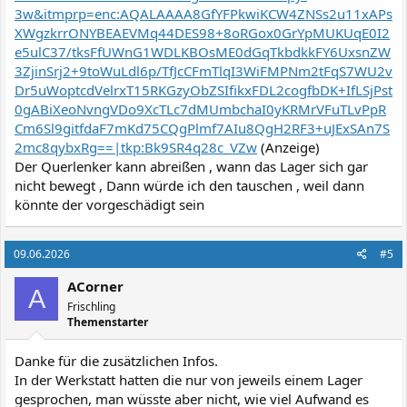
3w&itmprp=enc:AQALAAAA8GfYFPkwiKCW4ZNSs2u11xAPs
XWgzkrrONYBEAEVMq44DES98+8oRGox0GrYpMUKUqE0I2
e5ulC37/tksFfUWnG1WDLKBOsME0dGqTkbdkkFY6UxsnZW
3ZjinSrj2+9toWuLdl6p/TfJcCFmTlqI3WiFMPNm2tFqS7WU2v
Dr5uWoptcdVelrxT15RKGzyObZSIfikxFDL2cogfbDK+IfLSjPst
0gABiXeoNvngVDo9XcTLc7dMUmbchaI0yKRMrVFuTLvPpR
Cm6Sl9gitfdaF7mKd75CQgPlmf7AIu8QgH2RF3+uJExSAn7S
2mc8qybxRg==|tkp:Bk9SR4q28c_VZw
(Anzeige)
Der Querlenker kann abreißen , wann das Lager sich gar
nicht bewegt , Dann würde ich den tauschen , weil dann
könnte der vorgeschädigt sein
09.06.2026
#5
ACorner
A
Frischling
Themenstarter
Danke für die zusätzlichen Infos.
In der Werkstatt hatten die nur von jeweils einem Lager
gesprochen, man wüsste aber nicht, wie viel Aufwand es