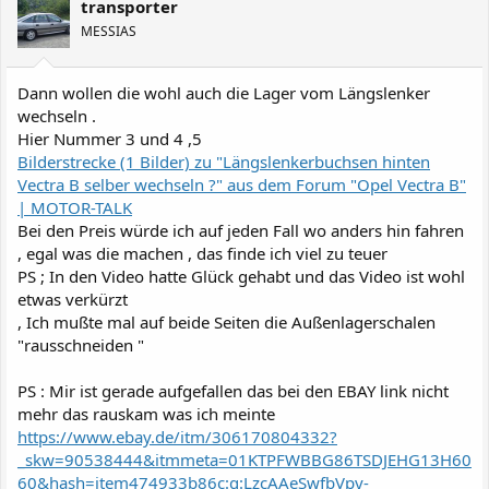
transporter
MESSIAS
Dann wollen die wohl auch die Lager vom Längslenker
wechseln .
Hier Nummer 3 und 4 ,5
Bilderstrecke (1 Bilder) zu "Längslenkerbuchsen hinten
Vectra B selber wechseln ?" aus dem Forum "Opel Vectra B"
| MOTOR-TALK
Bei den Preis würde ich auf jeden Fall wo anders hin fahren
, egal was die machen , das finde ich viel zu teuer
PS ; In den Video hatte Glück gehabt und das Video ist wohl
etwas verkürzt
, Ich mußte mal auf beide Seiten die Außenlagerschalen
"rausschneiden "
PS : Mir ist gerade aufgefallen das bei den EBAY link nicht
mehr das rauskam was ich meinte
https://www.ebay.de/itm/306170804332?
_skw=90538444&itmmeta=01KTPFWBBG86TSDJEHG13H60
60&hash=item474933b86c:g:LzcAAeSwfbVpy-