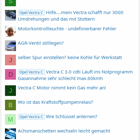
S
Hilfe....mein Vectra schafft nur 3000
Opel Vectra C
Umdrehungen und das mit Stottern
Motorkontrollleuchte - undefinierbarer Fehler
AGR-Ventil stilllegen?
selber Spur einstellen? keine Kohle für Werkstatt
J
Vectra C 3.0 cdti Läuft ins Notprogramm
Opel Vectra C
D
Gasannahme sehr schlecht max.60kmh
Vectra C Motor nimmt kein Gas mehr an!
J
Wo ist das Kraftstoffpumpenrelais?
B
Wie Schlüssel anlernen?
Opel Vectra C
M
Achsmanschetten wechseln leicht gemacht