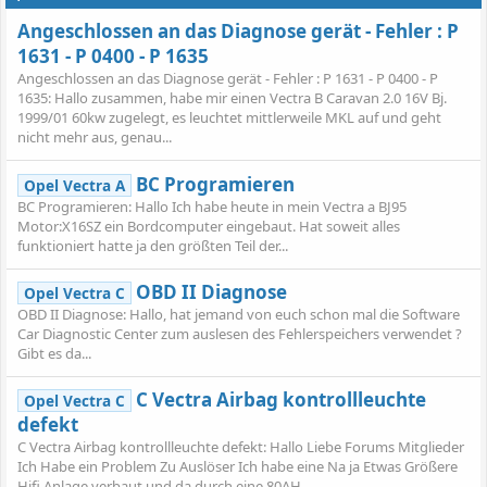
Angeschlossen an das Diagnose gerät - Fehler : P
1631 - P 0400 - P 1635
Angeschlossen an das Diagnose gerät - Fehler : P 1631 - P 0400 - P
1635: Hallo zusammen, habe mir einen Vectra B Caravan 2.0 16V Bj.
1999/01 60kw zugelegt, es leuchtet mittlerweile MKL auf und geht
nicht mehr aus, genau...
BC Programieren
Opel Vectra A
BC Programieren: Hallo Ich habe heute in mein Vectra a BJ95
Motor:X16SZ ein Bordcomputer eingebaut. Hat soweit alles
funktioniert hatte ja den größten Teil der...
OBD II Diagnose
Opel Vectra C
OBD II Diagnose: Hallo, hat jemand von euch schon mal die Software
Car Diagnostic Center zum auslesen des Fehlerspeichers verwendet ?
Gibt es da...
C Vectra Airbag kontrollleuchte
Opel Vectra C
defekt
C Vectra Airbag kontrollleuchte defekt: Hallo Liebe Forums Mitglieder
Ich Habe ein Problem Zu Auslöser Ich habe eine Na ja Etwas Größere
Hifi Anlage verbaut und da durch eine 80AH...